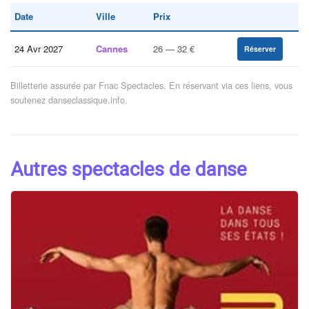
Date
Ville
Prix
24 Avr 2027
Cannes
26 — 32 €
Réserver
Billetterie assurée par Fnac Spectacles. En réservant via ces liens, vous
soutenez danseclassique.info.
Autres spectacles de danse