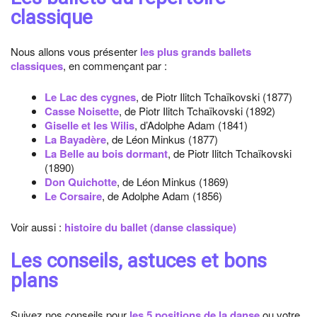
classique
Nous allons vous présenter
les plus grands ballets
classiques
, en commençant par :
Le Lac des cygnes
, de Piotr Ilitch Tchaïkovski (1877)
Casse Noisette
, de Piotr Ilitch Tchaïkovski (1892)
Giselle et les Wilis
, d’Adolphe Adam (1841)
La Bayadère
, de Léon Minkus (1877)
La Belle au bois dormant
, de Piotr Ilitch Tchaïkovski
(1890)
Don Quichotte
, de Léon Minkus (1869)
Le Corsaire
, de Adolphe Adam (1856)
Voir aussi :
histoire du ballet (danse classique)
Les conseils, astuces et bons
plans
Suivez nos conseils pour
les 5 positions de la danse
ou votre