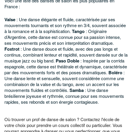
Voici une liste des danses de salon les plus populaires en
France :
Valse
: Une danse élégante et fluide, caractérisée par ses
mouvements tournants et son rythme en 3/4, souvent associée
à la romance et à la sophistication.
Tango
: Originaire
d’Argentine, cette danse est connue pour sa passion intense,
ses mouvements précis et son interprétation dramatique.
Foxtrot
: Une danse douce et fluide, avec des pas longs et
continus, combinant lenteur et rapidité, souvent dansée sur de la
musique jazz ou big band.
Paso Doble
: Inspirée par la corrida
espagnole, cette danse est théâtrale et dynamique, caractérisée
par des mouvements forts et des poses dramatiques.
Boléro
:
Une danse lente et sensuelle, souvent considérée comme une
combinaison de la valse et du tango, avec un accent sur les
mouvements fluides et contrôlés.
Samba
: Une danse
brésilienne joyeuse et rythmée, connue pour ses mouvements
rapides, ses rebonds et son énergie contagieuse.
Où trouver un prof de danse de salon ? Contactez l'école de
votre choix pour prendre un cours collectif ou particulier. Vous
pourrez apprendre à danser ou vous perfectionner, que vous