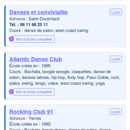
Danses et convivialite
Loisir
Saint-Doulchard
06 11 68 25 11
Cours : danse de salon, west coast swing
🌐
Voir la fiche complète
Atlantic Danse Club
Loisir
École créée en : 1995
Cours : Bachata, boogie woogie, claquettes, danse de
salon, danses latines, hip hop, lindy hop, Paso Doble, rock,
salsa, swing, tango, valse, west coast swing, yoga
🌐
Voir la fiche complète
Rocking Club 91
Loisir
Yerres
École créée en : 1992
Cours : Bachata, break dance, danse de salon, danse