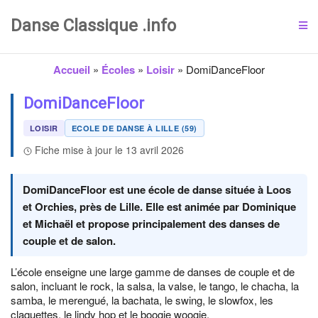
Danse Classique .info
Accueil
»
Écoles
»
Loisir
»
DomiDanceFloor
DomiDanceFloor
LOISIR
ECOLE DE DANSE À LILLE (59)
Fiche mise à jour le 13 avril 2026
DomiDanceFloor est une école de danse située à Loos
et Orchies, près de Lille. Elle est animée par Dominique
et Michaël et propose principalement des danses de
couple et de salon.
L’école enseigne une large gamme de danses de couple et de
salon, incluant le rock, la salsa, la valse, le tango, le chacha, la
samba, le merengué, la bachata, le swing, le slowfox, les
claquettes, le lindy hop et le boogie woogie.