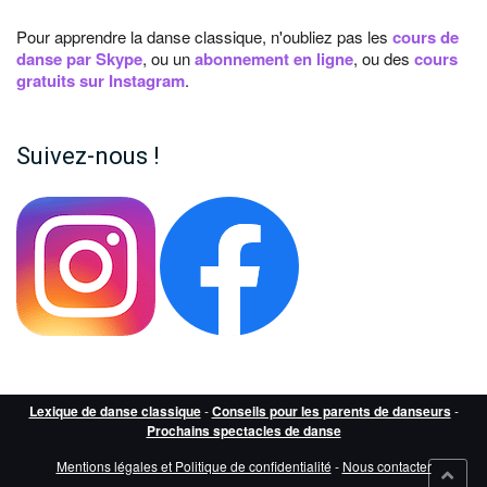
Pour apprendre la danse classique, n'oubliez pas les
cours de
danse par Skype
, ou un
abonnement en ligne
, ou des
cours
gratuits sur Instagram
.
Suivez-nous !
Lexique de danse classique
-
Conseils pour les parents de danseurs
-
Prochains spectacles de danse
Mentions légales et Politique de confidentialité
-
Nous contacter