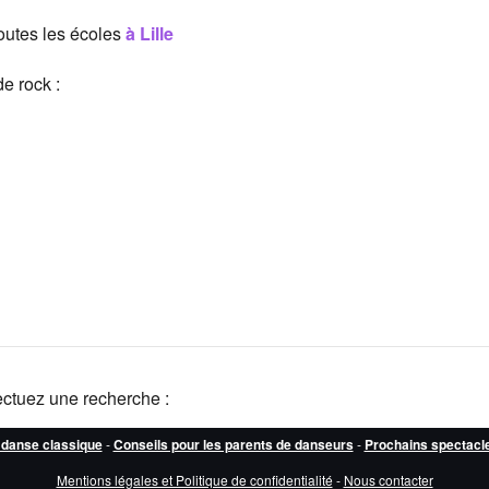
outes les écoles
à Lille
e rock :
ectuez une recherche :
 danse classique
-
Conseils pour les parents de danseurs
-
Prochains spectacl
Mentions légales et Politique de confidentialité
-
Nous contacter