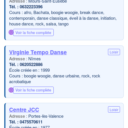
Mours-Saint-Eusèbe
0632223396
Cours : afro, Bachata, boogie woogie, break dance,
contemporain, danse classique, éveil à la danse, initiation,
house dance, rock, salsa, tango
🌐
Voir la fiche complète
Virginie Tempo Danse
Loisir
Nîmes
0620522886
École créée en : 1999
Cours : boogie woogie, danse urbaine, rock, rock
acrobatique
🌐
Voir la fiche complète
Centre JCC
Loisir
Portes-lès-Valence
0475570611
École créée en : 1977