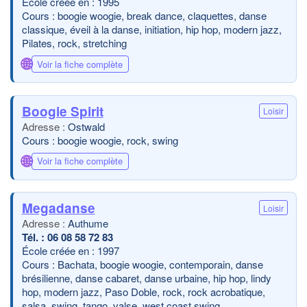
École créée en : 1995
Cours : boogie woogie, break dance, claquettes, danse
classique, éveil à la danse, initiation, hip hop, modern jazz,
Pilates, rock, stretching
🌐
Voir la fiche complète
Boogie Spirit
Loisir
Ostwald
Cours : boogie woogie, rock, swing
🌐
Voir la fiche complète
Megadanse
Loisir
Authume
06 08 58 72 83
École créée en : 1997
Cours : Bachata, boogie woogie, contemporain, danse
brésilienne, danse cabaret, danse urbaine, hip hop, lindy
hop, modern jazz, Paso Doble, rock, rock acrobatique,
salsa, swing, tango, valse, west coast swing