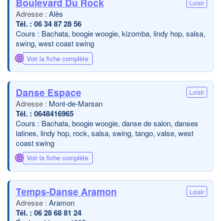
Boulevard Du Rock
Loisir
Alès
06 34 87 28 56
Cours : Bachata, boogie woogie, kizomba, lindy hop, salsa,
swing, west coast swing
🌐
Voir la fiche complète
Danse Espace
Loisir
Mont-de-Marsan
0648416965
Cours : Bachata, boogie woogie, danse de salon, danses
latines, lindy hop, rock, salsa, swing, tango, valse, west
coast swing
🌐
Voir la fiche complète
Temps-Danse Aramon
Loisir
Aramon
06 28 68 81 24