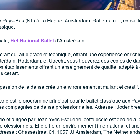
ux Pays-Bas (NL) à La Hague, Amsterdam, Rotterdam…, consulte
ssique.
nale,
Het National Ballet
d’Amsterdam.
art qui allie grâce et technique, offrant une expérience enrich
sterdam, Rotterdam, et Utrecht, vous trouverez des écoles de d
Ces établissements offrent un enseignement de qualité, adapté à
s cet art.
 passion de la danse crée un environnement stimulant et créatif.
école est le programme principal pour le ballet classique aux Pa
les compagnies de danse professionnelles. Adresse : Jodenbree
e et dirigée par Jean-Yves Esquerre, cette école est dédiée à l
rofessionnels. Elle offre un environnement international et une
Adresse : Chasséstraat 64, 1057 JJ Amsterdam, The Netherland