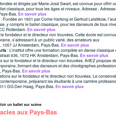
 fondée et dirigée par Marie-José Swart, est connue pour offrir 
llet classique, pour tous les âges et niveaux. Adresse : Adresse 
Pays-Bas.
En savoir plus
: Fondée en 1931 par Corrie Hartong et Gertrud Leistikow, l’a
e, y compris le ballet classique, pour les danseurs de tous niv
2 CC Rotterdam.
En savoir plus
 le fondateur et le directeur non trouvées. Cette école est connu
aine, s’adressant à un public varié, des amateurs aux
64, 1057 JJ Amsterdam, Pays-Bas.
En savoir plus
Arts
: L’institut offre une formation complète en danse classique 
erstraat 436, 1072 HK Amsterdam, Pays-Bas.
En savoir plus
ns sur le fondateur et le directeur non trouvées. ArtEZ propose d
poraine, formant des danseurs et des chorégraphes profession
, Pays-Bas.
En savoir plus
ations sur le fondateur et le directeur non trouvées. Le conserva
contemporaine, préparant les étudiants à une carrière professio
, 2511 DG Den Haag, Pays-Bas.
En savoir plus
Voir un ballet sur scène
acles aux Pays-Bas