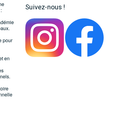
une
Suivez-nous !
:
cadémie
eaux.
e pour
et en
es
nels.
toire
nnelle