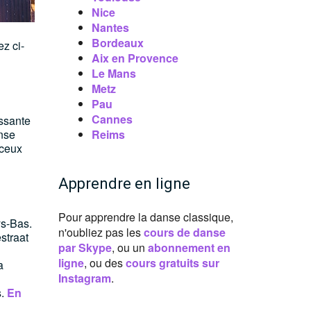
Nice
Nantes
Bordeaux
z ci-
Aix en Provence
Le Mans
Metz
Pau
Cannes
issante
anse
Reims
 ceux
Apprendre en ligne
Pour apprendre la danse classique,
ys-Bas.
n'oubliez pas les
cours de danse
straat
par Skype
, ou un
abonnement en
ligne
, ou des
cours gratuits sur
a
Instagram
.
s.
En