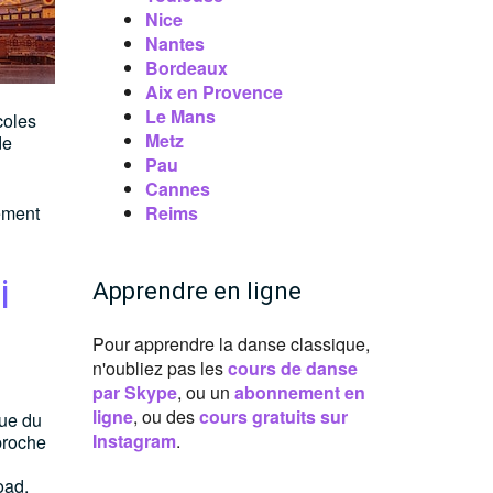
Nice
Nantes
Bordeaux
Aix en Provence
Le Mans
coles
Metz
de
Pau
Cannes
ement
Reims
i
Apprendre en ligne
Pour apprendre la danse classique,
n'oubliez pas les
cours de danse
par Skype
, ou un
abonnement en
ligne
, ou des
cours gratuits sur
que du
Instagram
.
proche
oad,