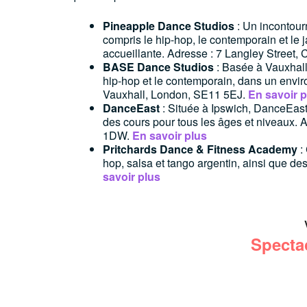
Pineapple Dance Studios
: Un incontour
compris le hip-hop, le contemporain et le
accueillante. Adresse : 7 Langley Stree
BASE Dance Studios
: Basée à Vauxhall,
hip-hop et le contemporain, dans un enviro
Vauxhall, London, SE11 5EJ.
En savoir p
DanceEast
: Située à Ipswich, DanceEas
des cours pour tous les âges et niveaux.
1DW.
En savoir plus
Pritchards Dance & Fitness Academy
:
hop, salsa et tango argentin, ainsi que d
savoir plus
Specta