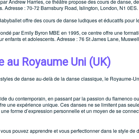
par Andrew Harries, ce théâtre propose des cours de danse, de
tes. Adresse : 70-72 Barnsbury Road, Islington, London, N1 0ES
abyballet offre des cours de danse ludiques et éducatifs pour le
Fondé par Emily Byron MBE en 1995, ce centre offre une format
r enfants et adolescents. Adresse : 76 St James Lane, Muswell 
e au Royaume Uni (UK)
rs styles de danse au-delà de la danse classique, le Royaume-Uni
uide du contemporain, en passant par la passion du flamenco ou
offre une expérience unique. Ces danses ne se limitent pas seul
nt une forme d’expression personnelle et un moyen de se connec
vous pouvez apprendre et vous perfectionner dans le style de 