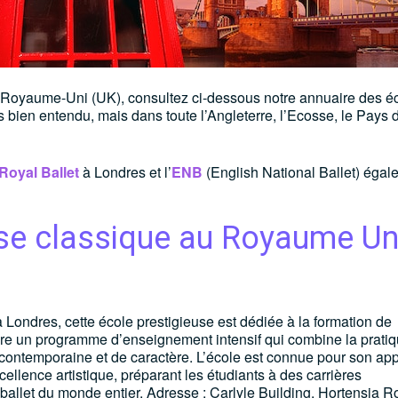
 Royaume-Uni (UK), consultez ci-dessous notre annuaire des é
 bien entendu, mais dans toute l’Angleterre, l’Ecosse, le Pays 
Royal Ballet
à Londres et l’
ENB
(English National Ballet) égal
nse classique au Royaume Un
à Londres, cette école prestigieuse est dédiée à la formation de
ffre un programme d’enseignement intensif qui combine la prati
 contemporaine et de caractère. L’école est connue pour son ap
llence artistique, préparant les étudiants à des carrières
allet du monde entier. Adresse : Carlyle Building, Hortensia R