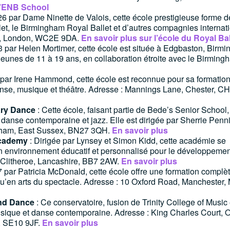
 l’ENB School
6 par Dame Ninette de Valois, cette école prestigieuse forme d
et, le Birmingham Royal Ballet et d’autres compagnies internat
en, London, WC2E 9DA.
En savoir plus sur l’école du Royal Bal
 par Helen Mortimer, cette école est située à Edgbaston, Birm
s jeunes de 11 à 19 ans, en collaboration étroite avec le Birmin
 par Irene Hammond, cette école est reconnue pour sa formatio
danse, musique et théâtre. Adresse : Mannings Lane, Chester, C
ary Dance
: Cette école, faisant partie de Bede’s Senior School,
 danse contemporaine et jazz. Elle est dirigée par Sherrie Penn
lsham, East Sussex, BN27 3QH.
En savoir plus
Academy
: Dirigée par Lynsey et Simon Kidd, cette académie se
t un environnement éducatif et personnalisé pour le développeme
 Clitheroe, Lancashire, BB7 2AW.
En savoir plus
par Patricia McDonald, cette école offre une formation complè
qu’en arts du spectacle. Adresse : 10 Oxford Road, Manchester,
and Dance
: Ce conservatoire, fusion de Trinity College of Music 
sique et danse contemporaine. Adresse : King Charles Court, 
, SE10 9JF.
En savoir plus