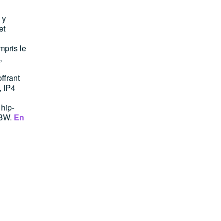
 y
et
mpris le
,
ffrant
, IP4
 hip-
9BW.
En