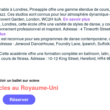
nable à Londres, Pineapple offre une gamme étendue de cours,
 jazz. Ces studios sont connus pour leur atmosphère dynamique 
t, Covent Garden, London, WC2H 9JA.
En savoir plus
 Londres, cette école offre une variété de styles de danse, y co
nnement professionnel et inspirant. Adresse : 4 Tinworth Street
lus
t est reconnue pour ses programmes de danse contemporaine, o
 Adresse : Jerwood DanceHouse, Foundry Lane, Ipswich, Suffolk
 Cette académie offre une formation complète en ballroom, latin,
es cours de fitness. Adresse : 10-12 King Street, Hereford, HR4 
Voir un ballet sur scène
cles au Royaume-Uni
Réserver