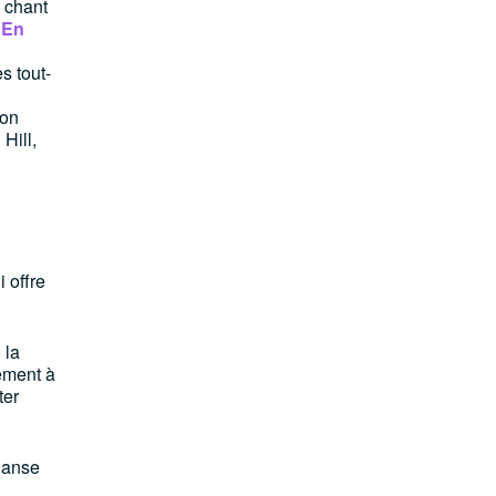
 chant
.
En
s tout-
ion
Hill,
 offre
 la
ement à
ter
danse