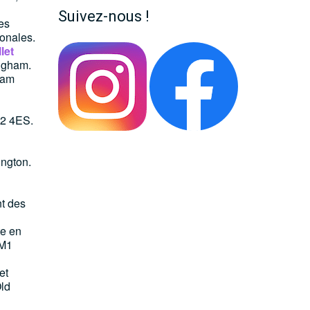
Suivez-nous !
es
ionales.
let
ingham.
gham
n
H2 4ES.
ington.
nt des
te en
 M1
et
Old