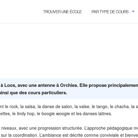
TROUVER UNE ÉCOLE
PAR TYPE DE COURS
 à Loos, avec une antenne à Orchies. Elle propose principalemen
insi que des cours particuliers.
nt le rock, la salsa, la danse de salon, la valse, le tango, le chacha, la
ettes, le lindy hop, le boogie woogie et les danses latines.
es niveaux, avec une progression structurée. L’approche pédagogique m
e sur la coordination. L’ambiance est décrite comme conviviale et bienvei