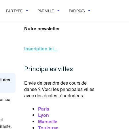
PAR TYPE
PAR VILLE
PAR PAYS
Notre newsletter
Inscription ici
...
Principales villes
t des
Envie de prendre des cours de
danse ? Voici les principales villes
avec des écoles répertoriées :
 samba,
Paris
Lyon
et
Marseille
llante,
Toulouse