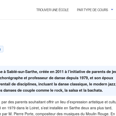
TROUVER UNE ÉCOLE
PAR TYPE DE COURS
)
à Sablé-sur-Sarthe, créée en 2011 à l’initiative de parents de j
r, chorégraphe et professeur de danse depuis 1979, et son époux
tail de disciplines, incluant la danse classique, le modern jazz,
es danses de couple comme le rock, la salsa et la bachata.
r des parents souhaitant offrir un lieu d’expression artistique et cultu
 en 1979 dans le Loiret, s’est installée en Sarthe deux ans plus tard,
née par M. Pierre Porte, compositeur des musiques du Moulin Rouge. En