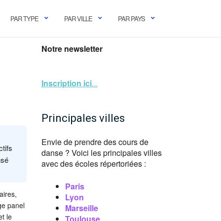
PAR TYPE
PAR VILLE
PAR PAYS
Notre newsletter
Inscription ici
...
Principales villes
Envie de prendre des cours de
tifs
danse ? Voici les principales villes
nsé
avec des écoles répertoriées :
Paris
aires,
Lyon
ge panel
Marseille
t le
Toulouse