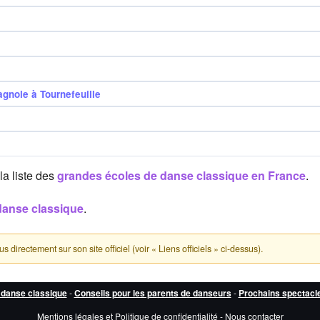
gnole à Tournefeuille
la liste des
grandes écoles de danse classique en France
.
danse classique
.
directement sur son site officiel (voir « Liens officiels » ci-dessus).
 danse classique
-
Conseils pour les parents de danseurs
-
Prochains spectacl
Mentions légales et Politique de confidentialité
-
Nous contacter