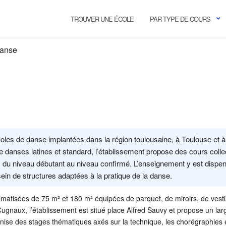
TROUVER UNE ÉCOLE
PAR TYPE DE COURS
Danse
les de danse implantées dans la région toulousaine, à Toulouse et à
 danses latines et standard, l’établissement propose des cours collec
es, du niveau débutant au niveau confirmé. L’enseignement y est dispe
ein de structures adaptées à la pratique de la danse.
imatisées de 75 m² et 180 m² équipées de parquet, de miroirs, de vesti
 Cugnaux, l’établissement est situé place Alfred Sauvy et propose un lar
ganise des stages thématiques axés sur la technique, les chorégraphies e