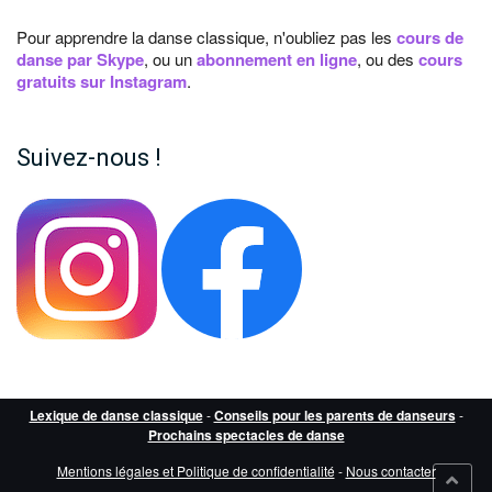
Pour apprendre la danse classique, n'oubliez pas les
cours de
danse par Skype
, ou un
abonnement en ligne
, ou des
cours
gratuits sur Instagram
.
Suivez-nous !
Lexique de danse classique
-
Conseils pour les parents de danseurs
-
Prochains spectacles de danse
Mentions légales et Politique de confidentialité
-
Nous contacter