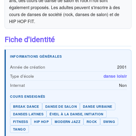
ans, des cours de danse de salon et rock'n'roll sont
également proposés. Les adultes peuvent s'inscrire à des
cours de danses de société (rock, danses de salon) et de
HIP HOP FIT.
Fiche d'identité
INFORMATIONS GÉNÉRALES
Année de création
2001
Type d'école
danse loisir
Internat
Non
COURS ENSEIGNÉS
BREAK DANCE
DANSE DE SALON
DANSE URBAINE
DANSES LATINES
ÉVEIL À LA DANSE, INITIATION
FITNESS
HIP HOP
MODERN JAZZ
ROCK
SWING
TANGO