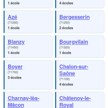
1 école
4 écoles
Azé
Bergesserin
(71260)
(71250)
1 école
2 écoles
Blanzy
Bourgvilain
(71450)
(71520)
1 école
1 école
Boyer
Chalon-sur-
Saône
(71700)
3 écoles
(71100)
4 écoles
Charnay-lès-
Châtenoy-le-
Mâcon
Royal