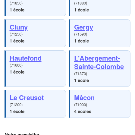
(71850)
(71880)
1 école
1 école
Cluny
Gergy
(71250)
(71590)
1 école
1 école
Hautefond
L'Abergement-
Sainte-Colombe
(71600)
1 école
(71370)
1 école
Le Creusot
Mâcon
(71200)
(71000)
1 école
4 écoles
Notre newsletter