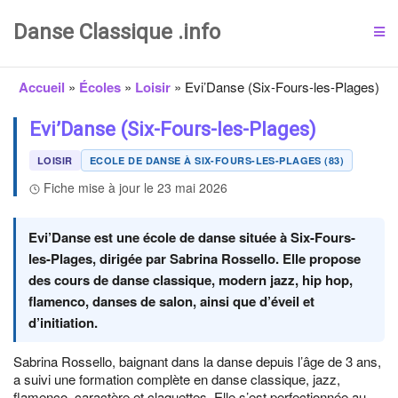
Danse Classique .info
Accueil
»
Écoles
»
Loisir
»
Evi’Danse (Six-Fours-les-Plages)
Evi’Danse (Six-Fours-les-Plages)
LOISIR
ECOLE DE DANSE À SIX-FOURS-LES-PLAGES (83)
Fiche mise à jour le 23 mai 2026
Evi’Danse est une école de danse située à Six-Fours-
les-Plages, dirigée par Sabrina Rossello. Elle propose
des cours de danse classique, modern jazz, hip hop,
flamenco, danses de salon, ainsi que d’éveil et
d’initiation.
Sabrina Rossello, baignant dans la danse depuis l’âge de 3 ans,
a suivi une formation complète en danse classique, jazz,
flamenco, caractère et claquettes. Elle s’est perfectionnée au