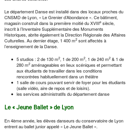
Le département Danse est installé dans des locaux proches du
CNSMD de Lyon, « Le Grenier d’Abondance ». Ce bâtiment,
e
magasin construit dans la première moitié du XVIII
siècle,
inscrit à l’Inventaire Supplémentaire des Monuments
Historiques, abrite également la Direction Régionale des Affaires
2
Culturelles. Au dernier étage, 1 400 m
sont affectés à
l’enseignement de la Danse.
2
2
2
5 studios : 2 de 130 m
, 1 de 200 m
, 1 de 240 m
& 1 de
2
280 m
aménageables en lieux scéniques et permettant
aux étudiants de travailler dans les conditions
rencontrées habituellement dans un théâtre
1 salle de cours pouvant servir de foyer pour les étudiants
(salle vidéo, aire de repos et de loisirs).
les services administratifs du département danse
Le « Jeune Ballet » de Lyon
En 4ème année, les élèves danseurs du conservatoire de Lyon
entrent au ballet junior appelé « Le Jeune Ballet ».