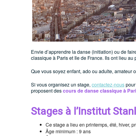
Envie d’apprendre la danse (initiation) ou de fa
classique à Paris et Ile de France. Ils ont lieu a
Que vous soyez enfant, ado ou adulte, amateur o
Si vous organisez un stage,
contactez-nous
pour 
proposent des
cours de danse classique à Par
Stages à l’Institut Stan
Ce stage a lieu en printemps, été, hiver, p
Âge minimum : 9 ans