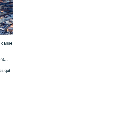
e danse
ient…
es qui