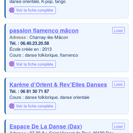
danse orientale, K-pop, tango
🌐
Voir la fiche complète
passion flamenco mâcon
Loisir
Charnay-lès-Mâcon
06.40.23.20.58
École créée en : 2013
Cours : danse folklorique, flamenco
🌐
Voir la fiche complète
Karène d’Orient & Rev’Elles Danses
Loisir
06 81 30 71 87
Cours : danse folklorique, danse orientale
🌐
Voir la fiche complète
Espace De La Danse (Dax)
Loisir
37-39 Av. Saint-Vincent de Paul, 40100 Dax,