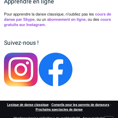
Apprendre en ligne
Pour apprendre la danse classique, n'oubliez pas les
cours de
danse par Skype
, ou un
abonnement en ligne
, ou des
cours
gratuits sur Instagram
.
Suivez-nous !
Lexique de danse classique
-
Conseils pour les parents de danseurs
-
Prochains spectacles de danse
Mentions légales et Politique de confidentialité
-
Nous contacter