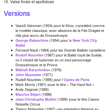
15. Valse finale et apothéose
Versions
Vassili Vainonen (1934) pour le Kirov, considéré comme
le modèle classique, avec absence de la Fée Dragée et
rôle plus accru de Drosselmeyer
George Balanchine
(1954) pour
le New York City
Ballet
Fernand Nault (1964) pour les Grands Ballets canadiens
Rudolf Noureïev
(1967) pour le Ballet royal de Suède,
où il choisit de fusionner en un seul personnage
Drosselmeyer et le Prince.
Mikhaïl Barychnikov
(1976)
John Neumeier
(1971)
Rudolf Noureïev (1985) pour
l’Opéra de Paris
Mark Morris (1991) sous le titre « The Hard Nut »
Andy Degroat (1995)
Maurice Béjart
(1998)
Jean-Christophe Maillot
(1999) sous le titre Casse-
Noisette Circus
Thierry Malandain (1997) une adaptation féerique au