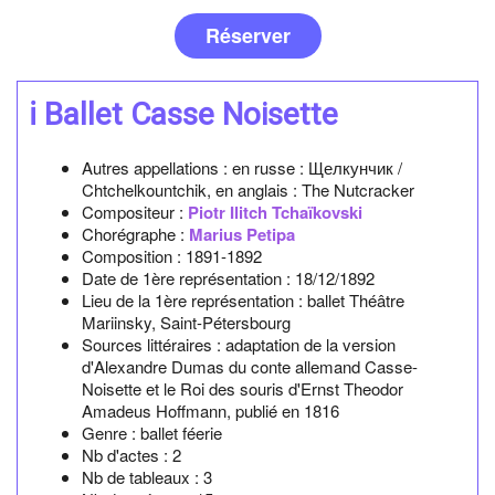
Réserver
ℹ️ Ballet Casse Noisette
Autres appellations :
en russe : Щелкунчик /
Chtchelkountchik, en anglais : The Nutcracker
Compositeur :
Piotr Ilitch Tchaïkovski
Chorégraphe :
Marius Petipa
Composition :
1891-1892
Date de 1ère représentation :
18/12/1892
Lieu de la 1ère représentation :
ballet Théâtre
Mariinsky, Saint-Pétersbourg
Sources littéraires :
adaptation de la version
d'Alexandre Dumas du conte allemand Casse-
Noisette et le Roi des souris d'Ernst Theodor
Amadeus Hoffmann, publié en 1816
Genre :
ballet féerie
Nb d'actes :
2
Nb de tableaux :
3