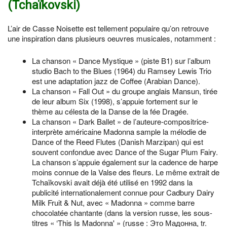
(Tchaïkovski)
L’air de Casse Noisette est tellement populaire qu’on retrouve
une inspiration dans plusieurs oeuvres musicales, notamment :
La chanson « Dance Mystique » (piste B1) sur l’album
studio Bach to the Blues (1964) du Ramsey Lewis Trio
est une adaptation jazz de Coffee (Arabian Dance).
La chanson « Fall Out » du groupe anglais Mansun, tirée
de leur album Six (1998), s’appuie fortement sur le
thème au célesta de la Danse de la fée Dragée.
La chanson « Dark Ballet » de l’auteure-compositrice-
interprète américaine Madonna sample la mélodie de
Dance of the Reed Flutes (Danish Marzipan) qui est
souvent confondue avec Dance of the Sugar Plum Fairy.
La chanson s’appuie également sur la cadence de harpe
moins connue de la Valse des fleurs. Le même extrait de
Tchaïkovski avait déjà été utilisé en 1992 dans la
publicité internationalement connue pour Cadbury Dairy
Milk Fruit & Nut, avec « Madonna » comme barre
chocolatée chantante (dans la version russe, les sous-
titres « ‘This Is Madonna' » (russe : Это Мадонна, tr.