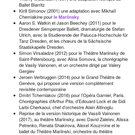
Ballet Biarritz
Kirill Simonov (2001) une adaptation avec Mikhaïl
Chemiakine pour
le Mariinsky
Aaron S. Watkin et Jason Beechey (2011) pour le
Dresdener Semperoper Ballett, dramaturgie de Stefan
Ulrich, avec la Studierende der Palucca-Hochschule für
Tanz Dresden, et les chœurs de la Sächsische
Staatskapelle Dresden.
Simon Virsaladze (2012) pour le Théâtre Mariinsky de
Saint-Pétersbourg, avec Alina Somova, la chorégraphie
de Vasily Vainonen, et un orchestre dirigé par Valery
Gergiev
Jeroen Verbruggen (2014) pour le Grand Théâtre de
Genève, qui propose une version complètement
revisitée contemporaine
Dmitri Tcherniakov (2016) pour l’Opéra Garnier, Paris.
Chorégraphies d’Arthur Pita, d’Edouard Lock et de Sidi
Larbi Cherkaoui, chef d’orchestre Alain Altinoglu.
Reprise de la version historique de Vassili Vainonen
(2017), au théâtre Mariinsky, avec David Zaleïev, Alissa
Petrenko, Renata Shakirova, Alexeï Kouzmine et le
ballet du Théâtre Mariinski, orchestre du théâtre