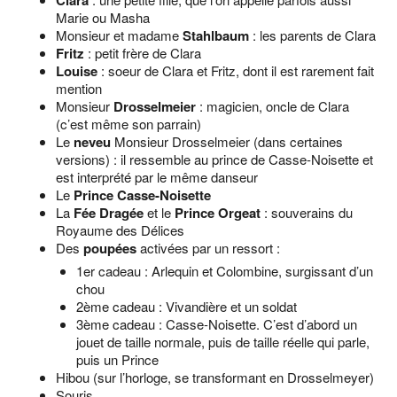
Marie ou Masha
Monsieur et madame
Stahlbaum
: les parents de Clara
Fritz
: petit frère de Clara
Louise
: soeur de Clara et Fritz, dont il est rarement fait
mention
Monsieur
Drosselmeier
: magicien, oncle de Clara
(c’est même son parrain)
Le
neveu
Monsieur Drosselmeier (dans certaines
versions) : il ressemble au prince de Casse-Noisette et
est interprété par le même danseur
Le
Prince Casse-Noisette
La
Fée Dragée
et le
Prince Orgeat
: souverains du
Royaume des Délices
Des
poupées
activées par un ressort :
1er cadeau : Arlequin et Colombine, surgissant d’un
chou
2ème cadeau : Vivandière et un soldat
3ème cadeau : Casse-Noisette. C’est d’abord un
jouet de taille normale, puis de taille réelle qui parle,
puis un Prince
Hibou (sur l’horloge, se transformant en Drosselmeyer)
Souris