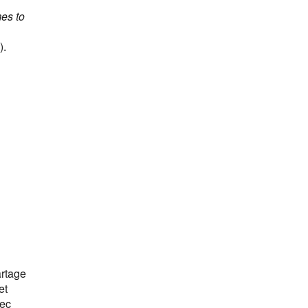
es to
).
artage
et
vec