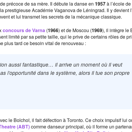
cide précoce de sa mère. Il débute la danse en
1957
à l’école de
 la prestigieuse Académie Vaganova de Léningrad. Il y devient l
ent et lui transmet les secrets de la mécanique classique.
ux
concours de Varna
(
1966
) et de Moscou (
1969
), il intègre le 
 sent limité par sa petite taille, qui le prive de certains rôles de pr
ime plus tard ce besoin vital de renouveau :
n aussi fantastique… il arrive un moment où il veut
pas l’opportunité dans le système, alors il tue son propre
ec le Bolchoï, il fait défection à Toronto. Ce choix impulsif lui o
Theatre (ABT)
comme danseur principal, où il forme un partenar