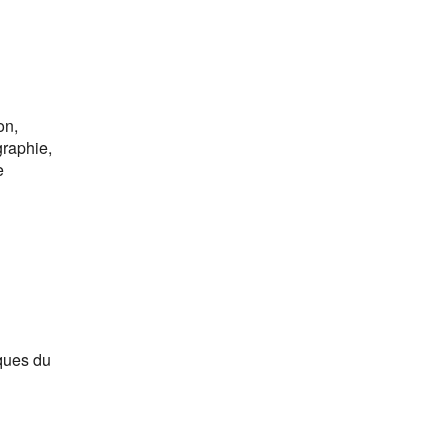
on,
graphie,
e
ques du