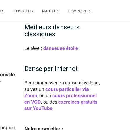
ES
CONCOURS
MARQUES
COMPAGNIES
Meilleurs danseurs
classiques
Le rêve :
danseuse étoile
!
Danse par Internet
onalité
e
Pour progresser en danse classique,
suivez un
cours particulier via
Zoom
, ou un
cours professionnel
en VOD
, ou des
exercices gratuits
sur YouTube
.
 marquée
Notre newsletter :