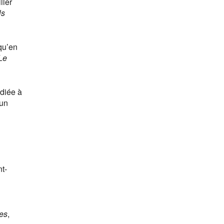
ller
ls
squ’en
Le
diée à
 un
t-
es
,