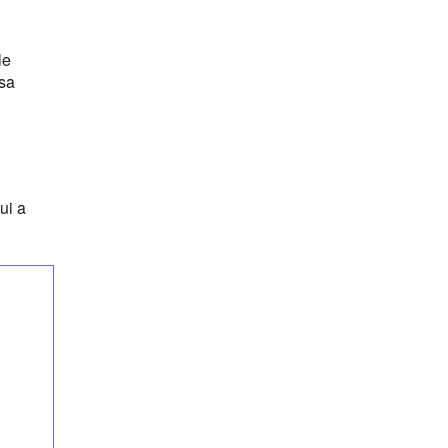
le
 sa
lui a