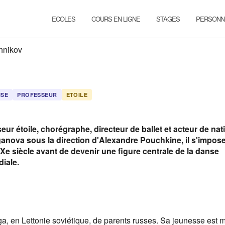
ECOLES
COURS EN LIGNE
STAGES
PERSONN
hnikov
NSE
PROFESSEUR
ETOILE
ur étoile, chorégraphe, directeur de ballet et acteur de nati
ganova sous la direction d'Alexandre Pouchkine, il s'impos
e siècle avant de devenir une figure centrale de la danse
iale.
iga, en Lettonie soviétique, de parents russes. Sa jeunesse est