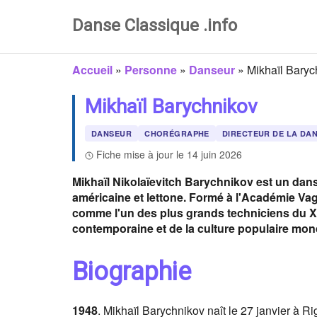
Danse Classique .info
Accueil
»
Personne
»
Danseur
»
Mikhaïl Baryc
Mikhaïl Barychnikov
DANSEUR
CHORÉGRAPHE
DIRECTEUR DE LA DA
Fiche mise à jour le 14 juin 2026
Mikhaïl Nikolaïevitch Barychnikov est un danse
américaine et lettone. Formé à l'Académie Va
comme l'un des plus grands techniciens du XX
contemporaine et de la culture populaire mond
Biographie
1948
. Mikhaïl Barychnikov naît le 27 janvier à R