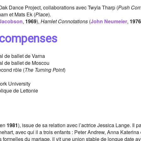
Oak Dance Project, collaborations avec Twyla Tharp (
Push Com
am et Mats Ek (
Place
).
 Jacobson
,
1969
),
Hamlet Connotations
(
John Neumeier
,
1976
 récompenses
al de ballet de Varna
nal de ballet de Moscou
econd rôle (
The Turning Point
)
ork University
lique de Lettonie
 en
1981
), issue de sa relation avec l’actrice Jessica Lange. Il p
hart, avec qui il a trois enfants : Peter Andrew, Anna Katerina 
 formelles du mariage, il vit une union stable de longue date a