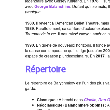
légendaire avec Gelsey Kirkland. En
1978
, il su
avec
George Balanchine
. Durant quinze mois, i
prodigue
.
1980
. Il revient à l’American Ballet Theatre, mais
1989
. Parallèlement, sa carrière d’acteur explos
Tournant de la vie
. Il naturalisé citoyen américain 
1990
. En quête de nouveaux horizons, il fonde 
la danse contemporaine qu’il dirige jusqu’en
200
espace de création pluridisciplinaire. En
2017
, l
Répertoire
Le répertoire de Barychnikov est l’un des plus va
garde.
Classique :
Albrecht dans
Giselle
,
Don Q
Néoclassique (Balanchine/Robbins) :
A