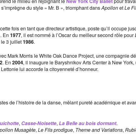
rprend le milieu en rejoignant le
New York City Ballet
pour travai
l s’imprègne du style « Mr. B », triomphant dans
Apollon
et
Le Fi
 cette fois en tant que directeur artistique, poste qu’il occupe ju
e. En
1977
, il est nommé à l’Oscar du meilleur second rôle pour
le 3 juillet
1986
.
avec Mark Morris le White Oak Dance Project, une compagnie dé
2
. En
2004
, il inaugure le Baryshnikov Arts Center à New York,
a Lettonie lui accorde la citoyenneté d’honneur.
stes de l’histoire de la danse, mêlant pureté académique et avan
uichotte
,
Casse-Noisette
,
La Belle au bois dormant
.
pollon Musagète
,
Le Fils prodigue
,
Theme and Variations
,
Rubi