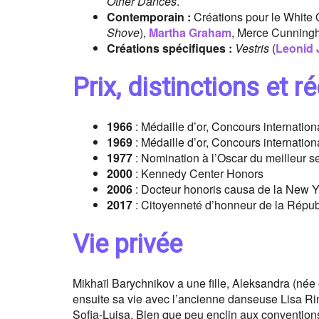
Other Dances
.
Contemporain :
Créations pour le White 
Shove
),
Martha Graham
, Merce Cunningh
Créations spécifiques :
Vestris
(
Leonid
Prix, distinctions et
1966
: Médaille d’or, Concours internation
1969
: Médaille d’or, Concours internatio
1977
: Nomination à l’Oscar du meilleur s
2000
: Kennedy Center Honors
2006
: Docteur honoris causa de la New Y
2017
: Citoyenneté d’honneur de la Répub
Vie privée
Mikhaïl Barychnikov a une fille, Aleksandra (née
ensuite sa vie avec l’ancienne danseuse Lisa Rine
Sofia-Luisa. Bien que peu enclin aux conventions