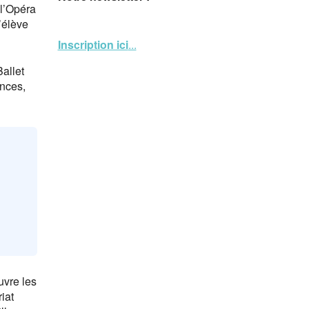
 l’Opéra
’élève
Inscription ici
...
Ballet
inces,
uvre les
iat