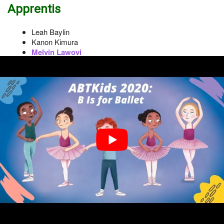
Apprentis
Leah Baylin
Kanon Kimura
Melvin Lawovi
Joseph Markey
Duncan McIlwaine
Chloe Misseldine
Le répertoire de l’ABT