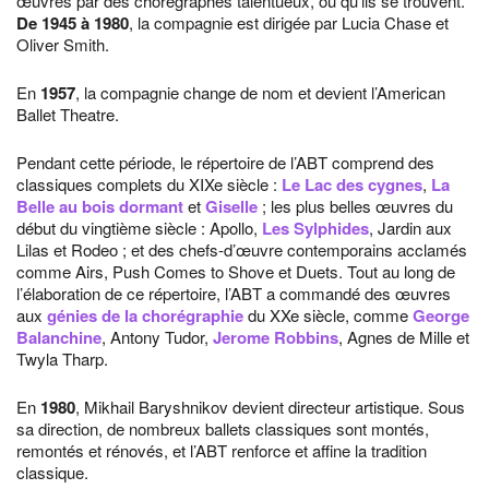
œuvres par des chorégraphes talentueux, où qu’ils se trouvent.
De 1945 à 1980
, la compagnie est dirigée par Lucia Chase et
Oliver Smith.
En
1957
, la compagnie change de nom et devient l’American
Ballet Theatre.
Pendant cette période, le répertoire de l’ABT comprend des
classiques complets du XIXe siècle :
Le Lac des cygnes
,
La
Belle au bois dormant
et
Giselle
; les plus belles œuvres du
début du vingtième siècle : Apollo,
Les Sylphides
, Jardin aux
Lilas et Rodeo ; et des chefs-d’œuvre contemporains acclamés
comme Airs, Push Comes to Shove et Duets. Tout au long de
l’élaboration de ce répertoire, l’ABT a commandé des œuvres
aux
génies de la chorégraphie
du XXe siècle, comme
George
Balanchine
, Antony Tudor,
Jerome Robbins
, Agnes de Mille et
Twyla Tharp.
En
1980
, Mikhail Baryshnikov devient directeur artistique. Sous
sa direction, de nombreux ballets classiques sont montés,
remontés et rénovés, et l’ABT renforce et affine la tradition
classique.