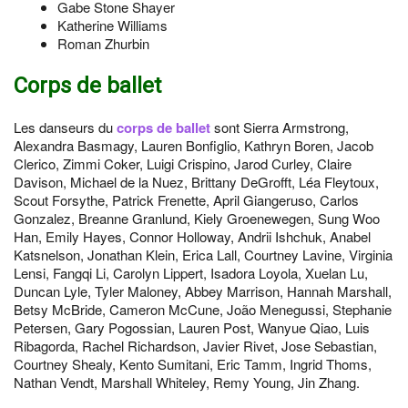
Gabe Stone Shayer
Katherine Williams
Roman Zhurbin
Corps de ballet
Les danseurs du
corps de ballet
sont Sierra Armstrong,
Alexandra Basmagy, Lauren Bonfiglio, Kathryn Boren, Jacob
Clerico, Zimmi Coker, Luigi Crispino, Jarod Curley, Claire
Davison, Michael de la Nuez, Brittany DeGrofft, Léa Fleytoux,
Scout Forsythe, Patrick Frenette, April Giangeruso, Carlos
Gonzalez, Breanne Granlund, Kiely Groenewegen, Sung Woo
Han, Emily Hayes, Connor Holloway, Andrii Ishchuk, Anabel
Katsnelson, Jonathan Klein, Erica Lall, Courtney Lavine, Virginia
Lensi, Fangqi Li, Carolyn Lippert, Isadora Loyola, Xuelan Lu,
Duncan Lyle, Tyler Maloney, Abbey Marrison, Hannah Marshall,
Betsy McBride, Cameron McCune, João Menegussi, Stephanie
Petersen, Gary Pogossian, Lauren Post, Wanyue Qiao, Luis
Ribagorda, Rachel Richardson, Javier Rivet, Jose Sebastian,
Courtney Shealy, Kento Sumitani, Eric Tamm, Ingrid Thoms,
Nathan Vendt, Marshall Whiteley, Remy Young, Jin Zhang.