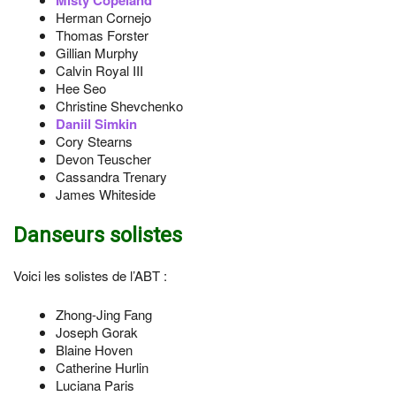
Misty Copeland
Herman Cornejo
Thomas Forster
Gillian Murphy
Calvin Royal III
Hee Seo
Christine Shevchenko
Daniil Simkin
Cory Stearns
Devon Teuscher
Cassandra Trenary
James Whiteside
Danseurs solistes
Voici les solistes de l’ABT :
Zhong-Jing Fang
Joseph Gorak
Blaine Hoven
Catherine Hurlin
Luciana Paris