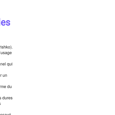
les
ishko).
l’usage
nel qui
ir un
orme du
us dures
s
 essayé