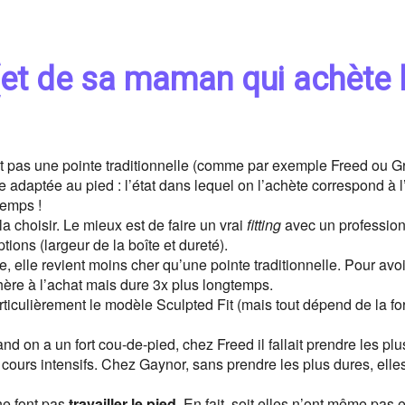
(et de sa maman qui achète 
est pas une pointe traditionnelle (comme par exemple Freed ou Gr
 adaptée au pied : l’état dans lequel on l’achète correspond à 
temps !
 la choisir. Le mieux est de faire un vrai
fitting
avec un profession
tions (largeur de la boîte et dureté).
e, elle revient moins cher qu’une pointe traditionnelle. Pour avo
chère à l’achat mais dure 3x plus longtemps.
articulièrement le modèle Sculpted Fit (mais tout dépend de la f
nd on a un fort cou-de-pied, chez Freed il fallait prendre les pl
cours intensifs. Chez Gaynor, sans prendre les plus dures, elle
ne font pas
travailler le pied
. En fait, soit elles n’ont même pas