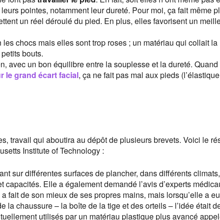
si leurs pointes, notamment leur dureté. Pour moi, ça fait même p
ettent un réel déroulé du pied. En plus, elles favorisent un meill
es chocs mais elles sont trop roses ; un matériau qui collait la
 petits bouts.
en, avec un bon équilibre entre la souplesse et la dureté. Quand
 le grand écart facial
, ça ne fait pas mal aux pieds (l’élastiqu
s, travail qui aboutira au dépôt de plusieurs brevets. Voici le r
setts Institute of Technology :
ant sur différentes surfaces de plancher, dans différents climats,
 et capacités. Elle a également demandé l’avis d’experts médica
 a fait de son mieux de ses propres mains, mais lorsqu’elle a e
la chaussure – la boîte de la tige et des orteils – l’idée était d
abituellement utilisés par un matériau plastique plus avancé appe