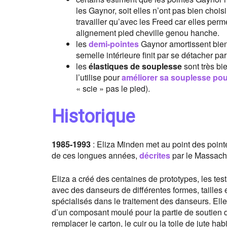
les Gaynor, soit elles n’ont pas bien choi
travailler qu’avec les Freed car elles perm
alignement pied cheville genou hanche.
les
demi-pointes
Gaynor amortissent bien l
semelle intérieure finit par se détacher par
les
élastiques de souplesse
sont très bi
l’utilise pour
améliorer sa souplesse pour
« scie » pas le pied).
Historique
1985-1993
: Eliza Minden met au point des pointe
de ces longues années,
décrites
par le Massachu
Eliza a créé des centaines de prototypes, les test
avec des danseurs de différentes formes, tailles
spécialisés dans le traitement des danseurs. Elle
d’un composant moulé pour la partie de soutien de 
remplacer le carton, le cuir ou la toile de jute h