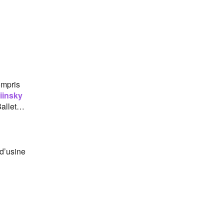
ompris
iinsky
Ballet…
 d’usine