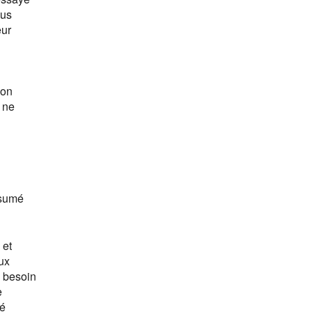
lus
eur
 on
e ne
ésumé
 et
ux
u besoin
e
lé