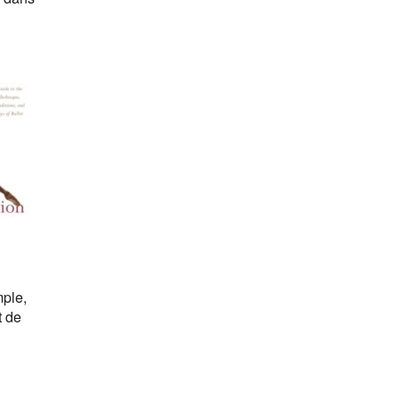
mple,
t de