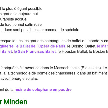
t le plus élégant possible
us grands d’aujourd’hui
urabilité accrue
u traditionnel satin rose
tendues sont possibles sur commande spéciale
presque toutes les grandes compagnies de ballet du monde, y c
gleterre
,
le Ballet de l’Opéra de Paris
, le Bolshoi Ballet,
le Mar
 Ballet
,
le San Francisco Ballet
, le Houston Ballet, le Boston 
 fabriquées à Lawrence dans le Massachusetts (Etats-Unis). Le
sanal à la technologie de pointe des chaussures, dans un bâtiment
vec l’énergie solaire.
ent de la
résine de colophane en poudre
.
or Minden