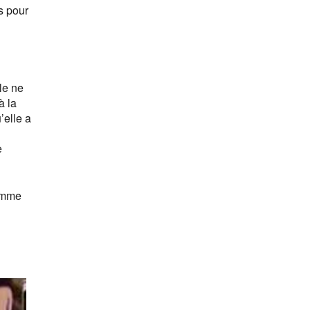
s pour
le ne
à la
’elle a
e
comme