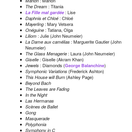
Manon
: Manon
The Dream
: Titania
La Fille mal gardée
: Lise
Daphnis et Chloé
: Chloé
Mayerling
: Mary Vetsera
Onéguine
: Tatiana, Olga
Liliom
: Julie (John Neumeier)
La Dame aux camélias
: Marguerite Gautier (John
Neumeier)
The Glass Menagerie
: Laura (John Neumeier)
Giselle
: Giselle (Akram Khan)
Jewels
: Diamonds (
George Balanchine
)
Symphonic Variations
(Frederick Ashton)
This House will Burn
(Ashley Page)
Beyond Bach
The Leaves are Fading
In the Night
Las Hermanas
Scènes de Ballet
Gong
Masquerade
Polyphonia
Symphony in C