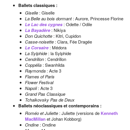
Ballets classiques :
Giselle
: Giselle
La Belle au bois dormant
: Aurore, Princesse Florine
Le Lac des cygnes
: Odette / Odile
La Bayadère
: Nikiya
Don Quichotte
: Kitri, Cupidon
Casse-noisette
: Clara, Fée Dragée
Le Corsaire
: Médora
La Sylphide
: la Sylphide
Cendrillon
: Cendrillon
Coppélia
: Swanhilda
Raymonda
: Acte 3
Flames of Paris
Flower Festival
Napoli
: Acte 3
Grand Pas Classique
Tchaikovsky Pas de Deux
Ballets néoclassiques et contemporains :
Roméo et Juliette
: Juliette (versions de
Kenneth
MacMillan
et Johan Kobborg)
Ondine
: Ondine