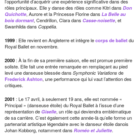
l’opportunité d’acquérir une expérience significative dans des
rôles principaux. Elle y danse des rôles comme Kitri dans
Don
Quichotte
, Aurore et la Princesse Florine dans
La Belle au
bois dormant
, Cendrillon, Clara dans
Casse-noisette
, et
Swanhilda dans
Coppélia
.
1999
: Elle revient en Angleterre et intègre le
corps de ballet
du
Royal Ballet en novembre.
2000
: À la fin de sa première saison, elle est promue première
soliste. Elle fait une entrée remarquée en remplaçant au pied
levé une danseuse blessée dans
Symphonic Variations
de
Frederick Ashton
, une performance qui lui vaut l’attention des
critiques.
2001
: Le 17 avril, à seulement 19 ans, elle est nommée «
Principal » (danseuse étoile) du Royal Ballet à l’issue d’une
représentation de
Giselle
, un rôle qui deviendra emblématique
de sa carrière. C’est également cette année-là qu’elle forme un
partenariat artistique légendaire avec le danseur étoile danois
Johan Kobborg, notamment dans
Roméo et Juliette
.