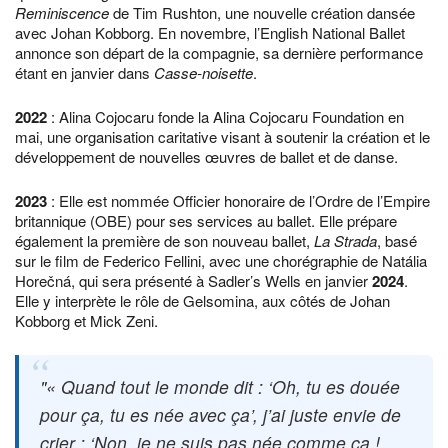
Reminiscence
de Tim Rushton, une nouvelle création dansée
avec Johan Kobborg. En novembre, l’English National Ballet
annonce son départ de la compagnie, sa dernière performance
étant en janvier dans
Casse-noisette
.
2022
: Alina Cojocaru fonde la Alina Cojocaru Foundation en
mai, une organisation caritative visant à soutenir la création et le
développement de nouvelles œuvres de ballet et de danse.
2023
: Elle est nommée Officier honoraire de l’Ordre de l’Empire
britannique (OBE) pour ses services au ballet. Elle prépare
également la première de son nouveau ballet,
La Strada
, basé
sur le film de Federico Fellini, avec une chorégraphie de Natália
Horečná, qui sera présenté à Sadler’s Wells en janvier
2024
.
Elle y interprète le rôle de Gelsomina, aux côtés de Johan
Kobborg et Mick Zeni.
« Quand tout le monde dit : ‘Oh, tu es douée
pour ça, tu es née avec ça’, j’ai juste envie de
crier : ‘Non, je ne suis pas née comme ça !