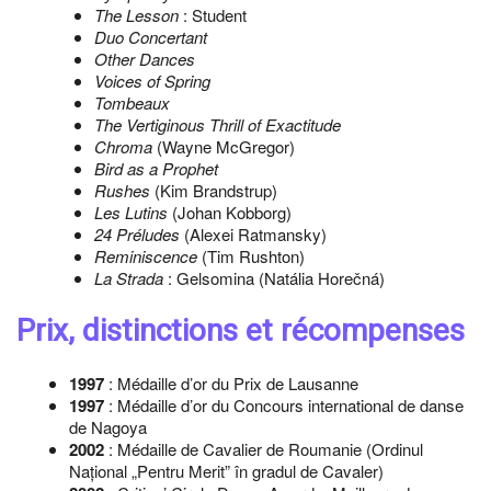
The Lesson
: Student
Duo Concertant
Other Dances
Voices of Spring
Tombeaux
The Vertiginous Thrill of Exactitude
Chroma
(Wayne McGregor)
Bird as a Prophet
Rushes
(Kim Brandstrup)
Les Lutins
(Johan Kobborg)
24 Préludes
(Alexei Ratmansky)
Reminiscence
(Tim Rushton)
La Strada
: Gelsomina (Natália Horečná)
Prix, distinctions et récompenses
1997
: Médaille d’or du Prix de Lausanne
1997
: Médaille d’or du Concours international de danse
de Nagoya
2002
: Médaille de Cavalier de Roumanie (Ordinul
Național „Pentru Merit” în gradul de Cavaler)