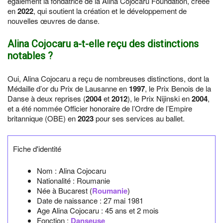
également la fondatrice de la Alina Cojocaru Foundation, créée
en
2022
, qui soutient la création et le développement de
nouvelles œuvres de danse.
Alina Cojocaru a-t-elle reçu des distinctions
notables ?
Oui, Alina Cojocaru a reçu de nombreuses distinctions, dont la
Médaille d’or du Prix de Lausanne en
1997
, le Prix Benois de la
Danse à deux reprises (
2004
et
2012
), le Prix Nijinski en
2004
,
et a été nommée Officier honoraire de l’Ordre de l’Empire
britannique (OBE) en
2023
pour ses services au ballet.
Fiche d'identité
Nom :
Alina Cojocaru
Nationalité :
Roumanie
Née à
Bucarest
(
Roumanie
)
Date de naissance :
27 mai 1981
Age Alina Cojocaru :
45 ans et 2 mois
Fonction :
Danseuse