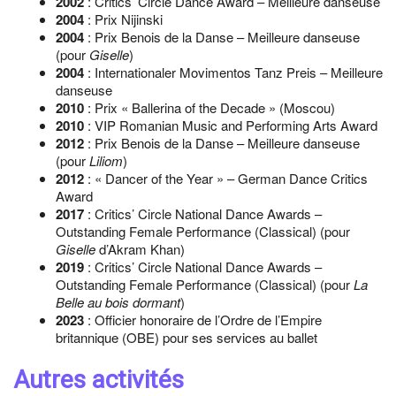
2002
: Critics’ Circle Dance Award – Meilleure danseuse
2004
: Prix Nijinski
2004
: Prix Benois de la Danse – Meilleure danseuse
(pour
Giselle
)
2004
: Internationaler Movimentos Tanz Preis – Meilleure
danseuse
2010
: Prix « Ballerina of the Decade » (Moscou)
2010
: VIP Romanian Music and Performing Arts Award
2012
: Prix Benois de la Danse – Meilleure danseuse
(pour
Liliom
)
2012
: « Dancer of the Year » – German Dance Critics
Award
2017
: Critics’ Circle National Dance Awards –
Outstanding Female Performance (Classical) (pour
Giselle
d’Akram Khan)
2019
: Critics’ Circle National Dance Awards –
Outstanding Female Performance (Classical) (pour
La
Belle au bois dormant
)
2023
: Officier honoraire de l’Ordre de l’Empire
britannique (OBE) pour ses services au ballet
Autres activités