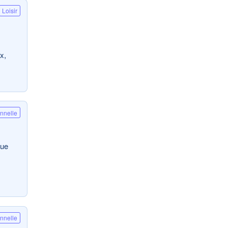
Loisir
x,
onnelle
que
onnelle