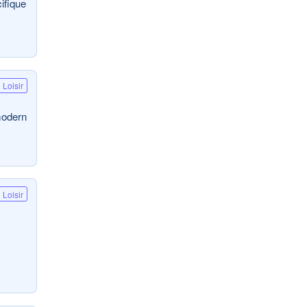
ifique
Loisir
modern
Loisir