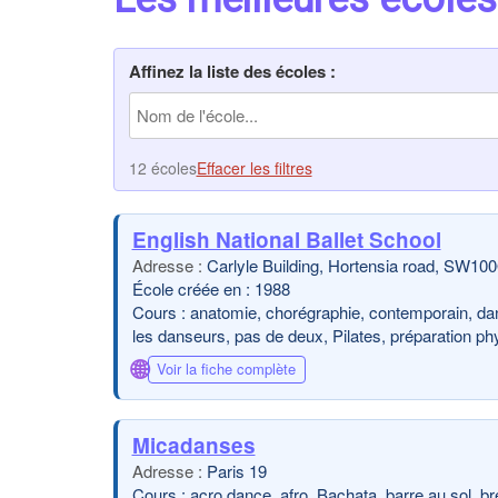
Affinez la liste des écoles :
12 écoles
Effacer les filtres
English National Ballet School
Carlyle Building, Hortensia road, SW1
École créée en : 1988
Cours : anatomie, chorégraphie, contemporain, dans
les danseurs, pas de deux, Pilates, préparation ph
🌐
Voir la fiche complète
Micadanses
Paris 19
Cours : acro dance, afro, Bachata, barre au sol, 