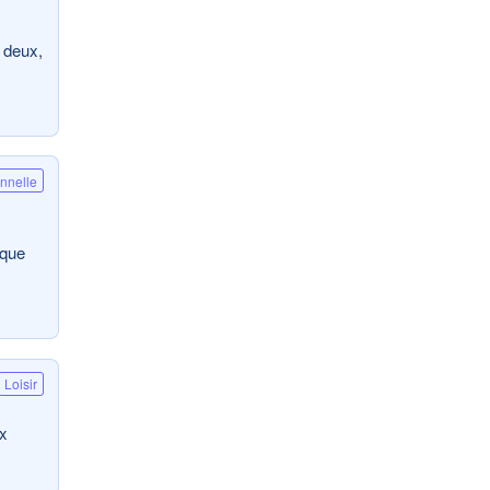
 deux,
onnelle
ique
Loisir
ux