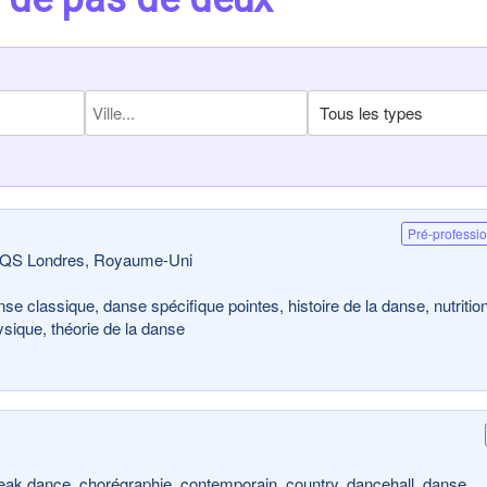
Pré-professi
00QS Londres, Royaume-Uni
e classique, danse spécifique pointes, histoire de la danse, nutritio
ysique, théorie de la danse
break dance, chorégraphie, contemporain, country, dancehall, danse