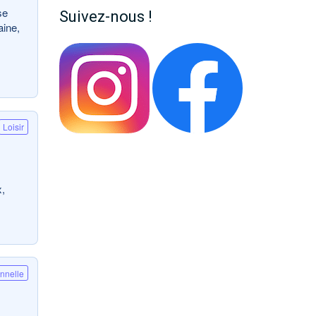
se
Suivez-nous !
aine,
Loisir
x,
onnelle