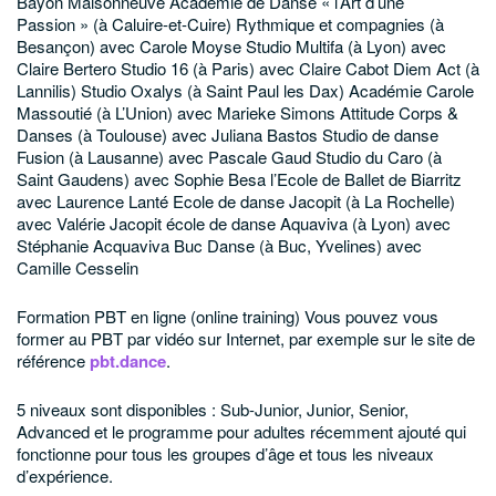
Bayon Maisonneuve
Académie de Danse « l’Art d’une
Passion » (à Caluire-et-Cuire)
Rythmique et compagnies (à
Besançon) avec Carole Moyse
Studio Multifa (à Lyon) avec
Claire Bertero
Studio 16 (à Paris) avec Claire Cabot
Diem Act (à
Lannilis)
Studio Oxalys (à Saint Paul les Dax)
Académie Carole
Massoutié (à L’Union) avec Marieke Simons
Attitude Corps &
Danses (à Toulouse) avec Juliana Bastos
Studio de danse
Fusion (à Lausanne) avec Pascale Gaud
Studio du Caro (à
Saint Gaudens) avec Sophie Besa
l’Ecole de Ballet de Biarritz
avec Laurence Lanté
Ecole de danse Jacopit (à La Rochelle)
avec Valérie Jacopit
école de danse Aquaviva (à Lyon) avec
Stéphanie Acquaviva
Buc Danse (à Buc, Yvelines) avec
Camille Cesselin
Formation PBT en ligne (online training)
Vous pouvez vous
former au PBT par vidéo sur Internet, par exemple sur le site de
référence
pbt.dance
.
5 niveaux sont disponibles : Sub-Junior, Junior, Senior,
Advanced et le programme pour adultes récemment ajouté qui
fonctionne pour tous les groupes d’âge et tous les niveaux
d’expérience.