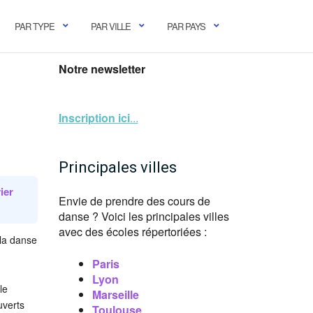
PAR TYPE
PAR VILLE
PAR PAYS
Notre newsletter
Inscription ici
...
Principales villes
ier
Envie de prendre des cours de
danse ? Voici les principales villes
avec des écoles répertoriées :
 la danse
Paris
Lyon
le
Marseille
uverts
Toulouse