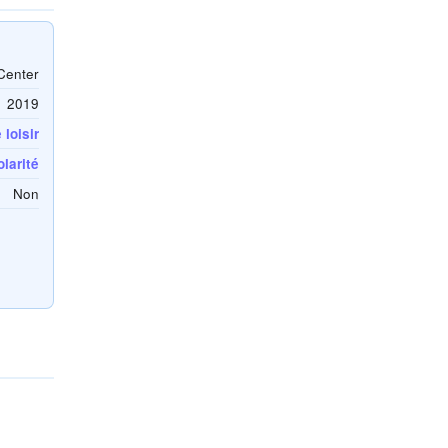
Center
2019
loisir
larité
Non