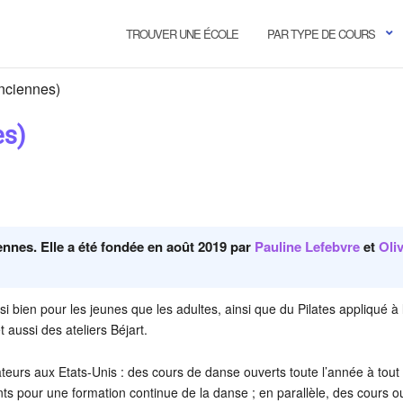
TROUVER UNE ÉCOLE
PAR TYPE DE COURS
nciennes)
es)
nnes. Elle a été fondée en août 2019 par
Pauline Lefebvre
et
Oliv
 bien pour les jeunes que les adultes, ainsi que du Pilates appliqué à
 aussi des ateliers Béjart.
dateurs aux Etats-Unis : des cours de danse ouverts toute l’année à tout 
 pour une formation continue de la danse ; en parallèle, des cours o