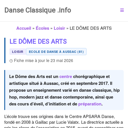
Danse Classique .info
Accueil
»
Écoles
»
Loisir
»
LE DÔME DES ARTS
LE DÔME DES ARTS
LOISIR
ECOLE DE DANSE À AUSSAC (81)
Fiche mise à jour le 23 mai 2026
Le Dôme des Arts est un
centre
chorégraphique et
artistique situé à Aussac, créé en septembre 2017. Il
propose un enseignement varié en danse classique, hip
hop, modern jazz et danse contemporaine, ainsi que
des cours d’éveil, d’initiation et de
préparation
.
L’école trouve ses origines dans le Centre APSARA Danse,
fondé en 2008 à Gaillac par Lucie Valatx. La directrice actuelle a
pris les rênes de l’association en 2015, avant de concrétiser son