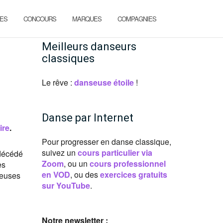
ES
CONCOURS
MARQUES
COMPAGNIES
Meilleurs danseurs
classiques
Le rêve :
danseuse étoile
!
Danse par Internet
ire
.
Pour progresser en danse classique,
suivez un
cours particulier via
décédé
Zoom
, ou un
cours professionnel
es
en VOD
, ou des
exercices gratuits
reuses
sur YouTube
.
Notre newsletter :