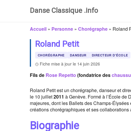
Danse Classique .info
Accueil
»
Personne
»
Chorégraphe
»
Roland P
Roland Petit
CHORÉGRAPHE
DANSEUR
DIRECTEUR D'ÉCOLE
Fiche mise à jour le 14 juin 2026
Fils de
Rose Repetto
(fondatrice des
chaussu
Roland Petit est un chorégraphe, danseur et direc
le 10 juillet
2011
à Genève. Formé à l’École de Da
majeures, dont les Ballets des Champs-Élysées et
créations chorégraphiques et ses collaborations a
Biographie