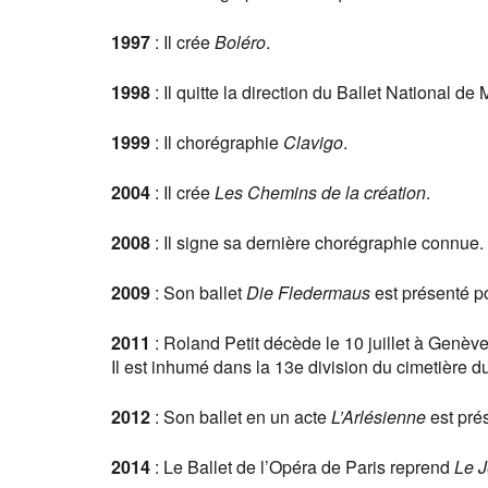
1997
: Il crée
Boléro
.
1998
: Il quitte la direction du Ballet National 
1999
: Il chorégraphie
Clavigo
.
2004
: Il crée
Les Chemins de la création
.
2008
: Il signe sa dernière chorégraphie connue.
2009
: Son ballet
Die Fledermaus
est présenté po
2011
: Roland Petit décède le 10 juillet à Genèv
Il est inhumé dans la 13e division du cimetière 
2012
: Son ballet en un acte
L’Arlésienne
est pré
2014
: Le Ballet de l’Opéra de Paris reprend
Le 