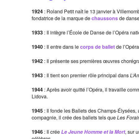
1924
: Roland Petit naît le 13 janvier à Villemomb
fondatrice de la marque de
chaussons
de danse 
1933
: Il intègre l’École de Danse de l’Opéra nat
1940
: Il entre dans le
corps de ballet
de l’Opéra
1942
: Il présente ses premières œuvres chorégr
1943
: Il tient son premier rôle principal dans
L’A
1944
: Après avoir quitté l’Opéra, il travaille 
Lidova.
1945
: Il fonde les Ballets des Champs-Élysées,
compagnie, il crée des ballets tels que
Les Forai
1946
: Il crée
Le Jeune Homme et la Mort
, sur 
célèbres.