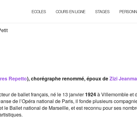
ECOLES
COURS EN LIGNE
STAGES
PERSONN
etit
res Repetto
), chorégraphe renommé, époux de
Zizi Jeanma
teur de ballet français, né le 13 janvier
1924
à Villemomble et 
nse de l’Opéra national de Paris, il fonde plusieurs compagni
 le Ballet national de Marseille, et est reconnu pour ses nomb
rtistiques.