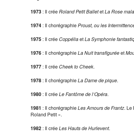
1973
: Il crée
Roland Petit Ballet
et
La Rose mal
1974
: Il chorégraphie
Proust, ou les Intermitten
1975
: Il crée
Coppélia
et
La Symphonie fantasti
1976
: Il chorégraphie
La Nuit transfigurée
et
Mou
1977
: Il crée
Cheek to Cheek
.
1978
: Il chorégraphie
La Dame de pique
.
1980
: Il crée
Le Fantôme de l’Opéra
.
1981
: Il chorégraphie
Les Amours de Frantz
. Le
Roland Petit ».
1982
: Il crée
Les Hauts de Hurlevent
.