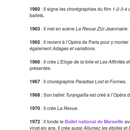
1960
: Il signe les chorégraphies du film
1-2-3-4 
ballets.
1963
: Il met en scène
La Revue Zizi Jeanmaire
.
1965
: Il revient à l’Opéra de Paris pour y monter
également
Adages et variations
.
1966
: Il crée
L’Eloge de la folie
et
Les Affinités é
présentée.
1967
: Il chorégraphie
Paradise Lost
et
Formes
.
1968
: Son ballet
Turangalîla
est créé à l’Opéra de
1970
: Il crée
La Revue
.
1972
: Il fonde le
Ballet national de Marseille
ave
vingt-six ans. Il crée aussi
Allumez les étoiles
et