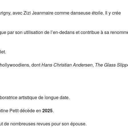
Marigny, avec Zizi Jeanmaire comme danseuse étoile. Il y crée
rque par son utilisation de l’en-dedans et contribue à sa renomm
let.
s hollywoodiens, dont
Hans Christian Andersen
,
The Glass Slipp
boratrice artistique de longue date.
entine Petit décède en
2025
.
but de nombreuses revues pour son épouse.