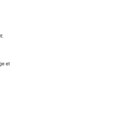
t
.
ge et