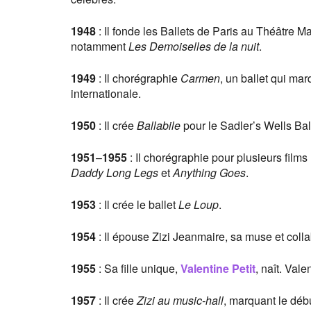
1948
: Il fonde les Ballets de Paris au Théâtre 
notamment
Les Demoiselles de la nuit
.
1949
: Il chorégraphie
Carmen
, un ballet qui ma
internationale.
1950
: Il crée
Ballabile
pour le Sadler’s Wells Bal
1951
–
1955
: Il chorégraphie pour plusieurs film
Daddy Long Legs
et
Anything Goes
.
1953
: Il crée le ballet
Le Loup
.
1954
: Il épouse Zizi Jeanmaire, sa muse et colla
1955
: Sa fille unique,
Valentine Petit
, naît. Val
1957
: Il crée
Zizi au music-hall
, marquant le dé