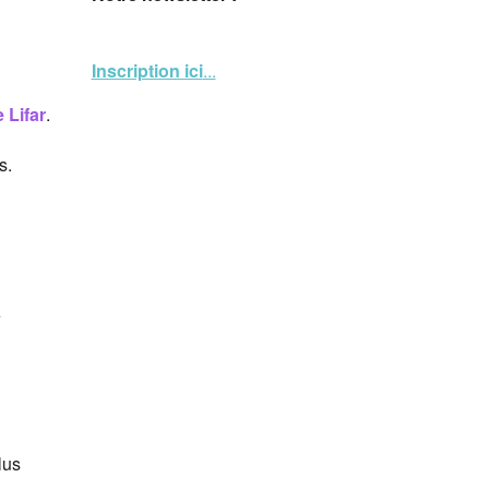
Inscription ici
...
 Lifar
.
s.
e
lus