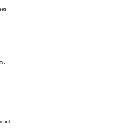
ses
st
ndant