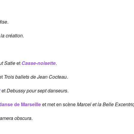
dise
.
la création
.
ut Satie
et
Casse-noisette
.
et
Trois ballets de Jean Cocteau
.
t
et
Debussy pour sept danseurs
.
danse de Marseille
et met en scène
Marcel et la Belle Excentri
amera obscura
.