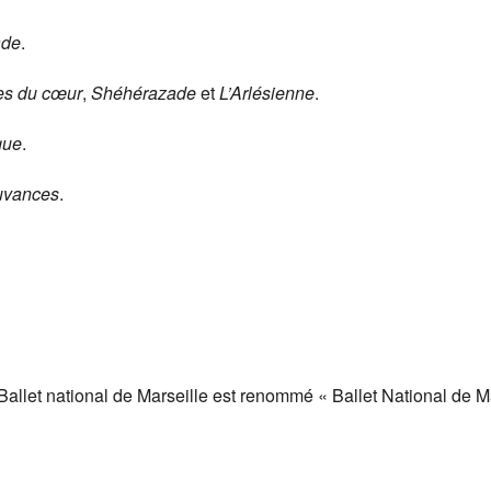
ade
.
ces du cœur
,
Shéhérazade
et
L’Arlésienne
.
que
.
vances
.
 Ballet national de Marseille est renommé « Ballet National de M