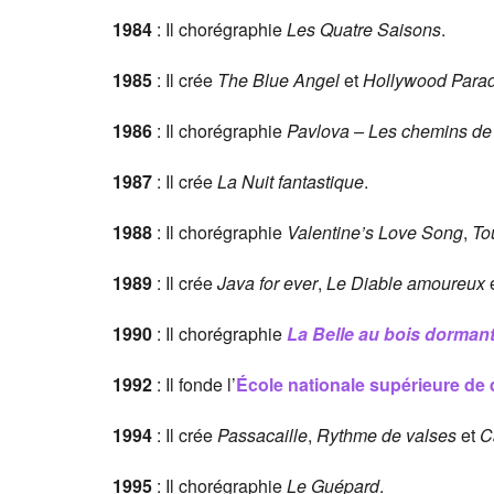
1984
: Il chorégraphie
Les Quatre Saisons
.
1985
: Il crée
The Blue Angel
et
Hollywood Para
1986
: Il chorégraphie
Pavlova – Les chemins de 
1987
: Il crée
La Nuit fantastique
.
1988
: Il chorégraphie
Valentine’s Love Song
,
To
1989
: Il crée
Java for ever
,
Le Diable amoureux
1990
: Il chorégraphie
La Belle au bois dorman
1992
: Il fonde l’
École nationale supérieure de 
1994
: Il crée
Passacaille
,
Rythme de valses
et
C
1995
: Il chorégraphie
Le Guépard
.