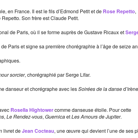
le, en France. Il est le fils d’Edmond Petit et de
Rose Repetto
,
Repetto. Son frère est Claude Petit.
ional de Paris, où il se forme auprès de Gustave Ricaux et
Serge
 de Paris et signe sa première chorégraphie à l’âge de seize an
aphiques.
mour sorcier
, chorégraphié par Serge Lifar.
comme danseur et chorégraphe avec les
Soirées de la danse
d’Irèn
 avec
Rosella Hightower
comme danseuse étoile. Pour cette
ns
,
Le Rendez-vous
,
Guernica
et
Les Amours de Jupiter
.
un livret de
Jean Cocteau
, une œuvre qui devient l’une de ses p