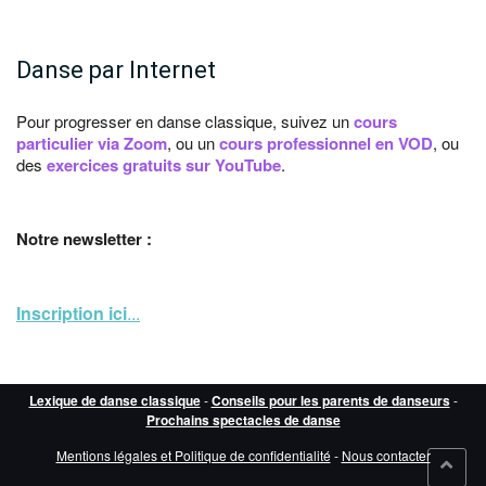
Danse par Internet
Pour progresser en danse classique, suivez un
cours
particulier via Zoom
, ou un
cours professionnel en VOD
, ou
des
exercices gratuits sur YouTube
.
Notre newsletter :
Inscription ici
...
Lexique de danse classique
-
Conseils pour les parents de danseurs
-
Prochains spectacles de danse
Mentions légales et Politique de confidentialité
-
Nous contacter