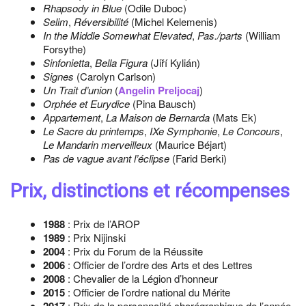
Rhapsody in Blue
(Odile Duboc)
Selim
,
Réversibilité
(Michel Kelemenis)
In the Middle Somewhat Elevated
,
Pas./parts
(William
Forsythe)
Sinfonietta
,
Bella Figura
(Jiří Kylián)
Signes
(Carolyn Carlson)
Un Trait d’union
(
Angelin Preljocaj
)
Orphée et Eurydice
(Pina Bausch)
Appartement
,
La Maison de Bernarda
(Mats Ek)
Le Sacre du printemps
,
IXe Symphonie
,
Le Concours
,
Le Mandarin merveilleux
(Maurice Béjart)
Pas de vague avant l’éclipse
(Farid Berki)
Prix, distinctions et récompenses
1988
: Prix de l’AROP
1989
: Prix Nijinski
2004
: Prix du Forum de la Réussite
2006
: Officier de l’ordre des Arts et des Lettres
2008
: Chevalier de la Légion d’honneur
2015
: Officier de l’ordre national du Mérite
: Prix de la personnalité chorégraphique de l’année