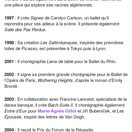
une pièce qui explore ses racines algériennes.
1997
: Il crée
Signes
de Carolyn Carlson, un ballet qu’il
reprendra pour ses adieux à la scène. Il présente également
Salle des Pas Perdus
.
1998
: Sa création
Les Saltimbanques
, inspirée des premières
toiles de Picasso, est présentée à Tokyo puis à Lyon.
2001
: Il chorégraphie
Liens de table
pour le Ballet du Rhin.
2002
: Il signe sa première grande chorégraphie pour le Ballet de
l’Opéra de Paris,
Wuthering Heights
, d’après le roman d’Emily
Brontë.
2003
: En collaboration avec Francine Lancelot, spécialiste de la
danse baroque, il crée
Bach-Suite II
. Il chorégraphie également
Entre d’Eux
pour
Marie-Agnès Gillot
et Jiří Bubeníček, et
Les
Épousés
, inspiré des lettres de Van Gogh.
2004
: Il reçoit le Prix du Forum de la Réussite.