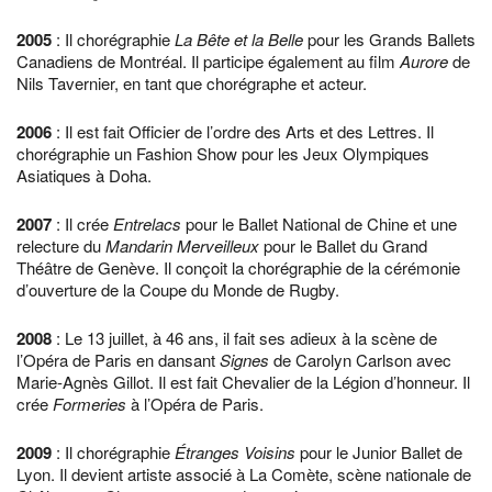
2005
: Il chorégraphie
La Bête et la Belle
pour les Grands Ballets
Canadiens de Montréal. Il participe également au film
Aurore
de
Nils Tavernier, en tant que chorégraphe et acteur.
2006
: Il est fait Officier de l’ordre des Arts et des Lettres. Il
chorégraphie un Fashion Show pour les Jeux Olympiques
Asiatiques à Doha.
2007
: Il crée
Entrelacs
pour le Ballet National de Chine et une
relecture du
Mandarin Merveilleux
pour le Ballet du Grand
Théâtre de Genève. Il conçoit la chorégraphie de la cérémonie
d’ouverture de la Coupe du Monde de Rugby.
2008
: Le 13 juillet, à 46 ans, il fait ses adieux à la scène de
l’Opéra de Paris en dansant
Signes
de Carolyn Carlson avec
Marie-Agnès Gillot. Il est fait Chevalier de la Légion d’honneur. Il
crée
Formeries
à l’Opéra de Paris.
2009
: Il chorégraphie
Étranges Voisins
pour le Junior Ballet de
Lyon. Il devient artiste associé à La Comète, scène nationale de