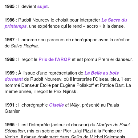
1985
: Il devient
sujet
.
1986
: Rudolf Noureev le choisit pour interpréter
Le Sacre du
printemps
, une expérience qui le rend « accro » à la danse.
1987
: Il amorce son parcours de chorégraphe avec la création
de
Salve Regina
.
1988
: Il reçoit le
Prix de l’AROP
et est promu Premier danseur.
1989
: À l’issue d’une représentation de
La Belle au bois
dormant
de Rudolf Noureev, où il interprète l’Oiseau bleu, il est
nommé Danseur Étoile par Eugène Poliakoff et Patrice Bart. La
même année, il reçoit le Prix Nijinski.
1991
: Il chorégraphie
Giselle
et Willy
, présenté au Palais
Garnier.
1995
: Il est l’interprète (acteur et danseur) du
Martyre de Saint-
Sébastien
, mis en scène par Pier Luigi Pizzi à la Fenice de
Venise. Il danse également dans
Selim
de Michel Kelemenis,