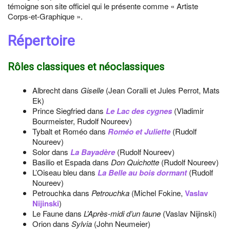
témoigne son site officiel qui le présente comme « Artiste
Corps-et-Graphique ».
Répertoire
Rôles classiques et néoclassiques
Albrecht dans
Giselle
(Jean Coralli et Jules Perrot, Mats
Ek)
Prince Siegfried dans
Le Lac des cygnes
(Vladimir
Bourmeister, Rudolf Noureev)
Tybalt et Roméo dans
Roméo et Juliette
(Rudolf
Noureev)
Solor dans
La Bayadère
(Rudolf Noureev)
Basilio et Espada dans
Don Quichotte
(Rudolf Noureev)
L’Oiseau bleu dans
La Belle au bois dormant
(Rudolf
Noureev)
Petrouchka dans
Petrouchka
(Michel Fokine,
Vaslav
Nijinski
)
Le Faune dans
L’Après-midi d’un faune
(Vaslav Nijinski)
Orion dans
Sylvia
(John Neumeier)