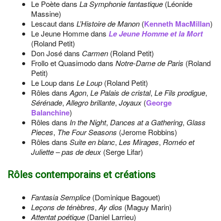
Le Poète dans
La Symphonie fantastique
(Léonide
Massine)
Lescaut dans
L’Histoire de Manon
(
Kenneth MacMillan
)
Le Jeune Homme dans
Le Jeune Homme et la Mort
(Roland Petit)
Don José dans
Carmen
(Roland Petit)
Frollo et Quasimodo dans
Notre-Dame de Paris
(Roland
Petit)
Le Loup dans
Le Loup
(Roland Petit)
Rôles dans
Agon
,
Le Palais de cristal
,
Le Fils prodigue
,
Sérénade
,
Allegro brillante
,
Joyaux
(
George
Balanchine
)
Rôles dans
In the Night
,
Dances at a Gathering
,
Glass
Pieces
,
The Four Seasons
(Jerome Robbins)
Rôles dans
Suite en blanc
,
Les Mirages
,
Roméo et
Juliette – pas de deux
(Serge Lifar)
Rôles contemporains et créations
Fantasia Semplice
(Dominique Bagouet)
Leçons de ténèbres
,
Ay dios
(Maguy Marin)
Attentat poétique
(Daniel Larrieu)