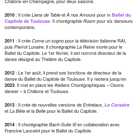
Châlons-en-Champagne, pour deux saisons.
2010
: Il crée
Liens de Table
et
À nos Amours
pour
le Ballet du
Capitole de Toulouse
. Il chorégraphie
Room
pour six danseurs
contemporains.
2011
: Il crée
Come un sogno
pour la télévision italienne RAI,
puis
Pierrot Lunaire
. Il chorégraphie
La Reine morte
pour le
Ballet du Capitole. Le 1er février, il est nommé directeur de la
danse désigné au Théâtre du Capitole.
2012
: Le 1er août, il prend ses fonctions de directeur de la
danse du Ballet du Capitole de Toulouse. Il y restera jusqu’en
2023
. Il met en place les Ateliers Chorégraphiques « Osons
danser » à Châlons et Toulouse.
2013
: Il crée de nouvelles versions de
Entrelacs
,
Le Corsaire
et
La Bête et la Belle
pour le Ballet du Capitole.
2014
: Il chorégraphie
Bach-Suite III
en collaboration avec
Francine Lancelot pour le Ballet du Capitole.