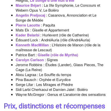
Heights,
Le Songe d’une nuit d’été
Maurice Béjart
: La IXe Symphonie, Le Concours et
Webern Opus V, Le Boléro
Angelin Preljocaj
: Casanova, Annonciation et Le
Songe de Médée
Pierre Lacotte
: Paquita
Mats Ek : Giselle et Appartement
Kader Belarbi
: Hurlevent (rôle de Catherine)
Édouard Lock : AndréAuria (rôle d’AndréAuria)
Kenneth MacMillan
: L’Histoire de Manon (rôle de la
maîtresse de Lescaut)
Patrice Bart :
Giselle (rôle de Myrtha)
Carolyn Carlson
: Signes
Jerome Robbins : Études (Lander), Glass Pieces, The
Cage (La Reine)
Abou Lagraa : Le Souffle du temps
Pina Bausch : Orphée et Eurydice
Serge Lifar : Les Mirages et Phèdre
Sidi Larbi Cherkaoui et Damien Jalet : Boléro
Wayne McGregor : Genus et L’anatomie des sensations
Prix, distinctions et récompenses