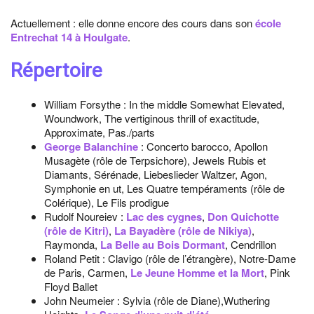
Actuellement : elle donne encore des cours dans son
école
Entrechat 14 à Houlgate
.
Répertoire
William Forsythe : In the middle Somewhat Elevated,
Woundwork, The vertiginous thrill of exactitude,
Approximate, Pas./parts
George Balanchine
: Concerto barocco, Apollon
Musagète (rôle de Terpsichore), Jewels Rubis et
Diamants, Sérénade, Liebeslieder Waltzer, Agon,
Symphonie en ut, Les Quatre tempéraments (rôle de
Colérique), Le Fils prodigue
Rudolf Noureiev :
Lac des cygnes
,
Don Quichotte
(rôle de Kitri)
,
La Bayadère (rôle de Nikiya)
,
Raymonda,
La Belle au Bois Dormant
, Cendrillon
Roland Petit : Clavigo (rôle de l’étrangère), Notre-Dame
de Paris, Carmen,
Le Jeune Homme et la Mort
, Pink
Floyd Ballet
John Neumeier : Sylvia (rôle de Diane),Wuthering