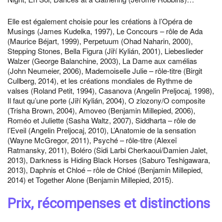
Elle est également choisie pour les créations à l’Opéra de
Musings (James Kudelka, 1997), Le Concours – rôle de Ada
(Maurice Béjart, 1999), Perpetuum (Ohad Naharin, 2000),
Stepping Stones, Bella Figura (Jiří Kylián, 2001), Liebeslieder
Walzer (George Balanchine, 2003), La Dame aux camélias
(John Neumeier, 2006), Mademoiselle Julie – rôle-titre (Birgit
Cullberg, 2014), et les créations mondiales de Rythme de
valses (Roland Petit, 1994), Casanova (Angelin Preljocaj, 1998),
Il faut qu’une porte (Jiří Kylián, 2004), O zlozony/O composite
(Trisha Brown, 2004), Amoveo (Benjamin Millepied, 2006),
Roméo et Juliette (Sasha Waltz, 2007), Siddharta – rôle de
l’Eveil (Angelin Preljocaj, 2010), L’Anatomie de la sensation
(Wayne McGregor, 2011), Psyché – rôle-titre (Alexeï
Ratmansky, 2011), Boléro (Sidi Larbi Cherkaoui/Damien Jalet,
2013), Darkness is Hiding Black Horses (Saburo Teshigawara,
2013), Daphnis et Chloé – rôle de Chloé (Benjamin Millepied,
2014) et Together Alone (Benjamin Millepied, 2015).
Prix, récompenses et distinctions