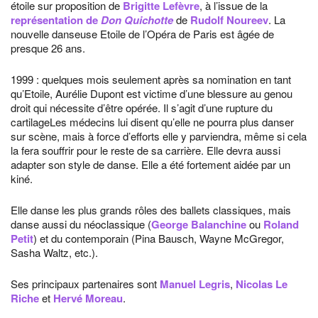
étoile sur proposition de
Brigitte Lefèvre
, à l’issue de la
représentation de
Don Quichotte
de
Rudolf Noureev
. La
nouvelle danseuse Etoile de l’Opéra de Paris est âgée de
presque 26 ans.
1999 : quelques mois seulement après sa nomination en tant
qu’Etoile, Aurélie Dupont est victime d’une blessure au genou
droit qui nécessite d’être opérée. Il s’agit d’une rupture du
cartilageLes médecins lui disent qu’elle ne pourra plus danser
sur scène, mais à force d’efforts elle y parviendra, même si cela
la fera souffrir pour le reste de sa carrière. Elle devra aussi
adapter son style de danse. Elle a été fortement aidée par un
kiné.
Elle danse les plus grands rôles des ballets classiques, mais
danse aussi du néoclassique (
George Balanchine
ou
Roland
Petit
) et du contemporain (Pina Bausch, Wayne McGregor,
Sasha Waltz, etc.).
Ses principaux partenaires sont
Manuel Legris
,
Nicolas Le
Riche
et
Hervé Moreau
.