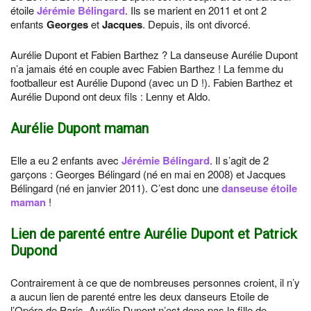
étoile
Jérémie Bélingard
. Ils se marient en 2011 et ont 2
enfants
Georges
et
Jacques
. Depuis, ils ont divorcé.
Aurélie Dupont et Fabien Barthez ? La danseuse
Aurélie Dupont
n’a jamais été en couple avec
Fabien Barthez ! La femme du
footballeur est Aurélie Dupond (avec un D !). Fabien Barthez et
Aurélie Dupond ont deux fils : Lenny et Aldo.
Aurélie Dupont maman
Elle a eu 2 enfants avec
Jérémie Bélingard
. Il s’agit de 2
garçons : Georges Bélingard (né en mai en 2008) et Jacques
Bélingard (né en janvier 2011). C’est donc une
danseuse étoile
maman
!
Lien de parenté entre Aurélie Dupont et Patrick
Dupond
Contrairement à ce que de nombreuses personnes croient, il n’y
a aucun lien de parenté entre les deux danseurs Etoile de
l’Opéra de Paris. Aurélie Dupont n’est donc pas la fille de