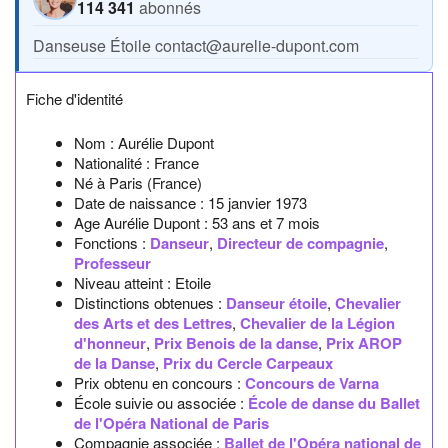
114 341
abonnés
Danseuse Étoile
contact@aurelie-dupont.com
Fiche d'identité
Nom :
Aurélie Dupont
Nationalité :
France
Né à
Paris
(France)
Date de naissance :
15 janvier 1973
Age Aurélie Dupont :
53 ans et 7 mois
Fonctions :
Danseur
,
Directeur de compagnie
,
Professeur
Niveau atteint : Etoile
Distinctions obtenues :
Danseur étoile
,
Chevalier
des Arts et des Lettres
,
Chevalier de la Légion
d'honneur
,
Prix Benois de la danse
,
Prix AROP
de la Danse
,
Prix du Cercle Carpeaux
Prix obtenu en concours :
Concours de Varna
École suivie ou associée :
École de danse du Ballet
de l'Opéra National de Paris
Compagnie associée :
Ballet de l'Opéra national de