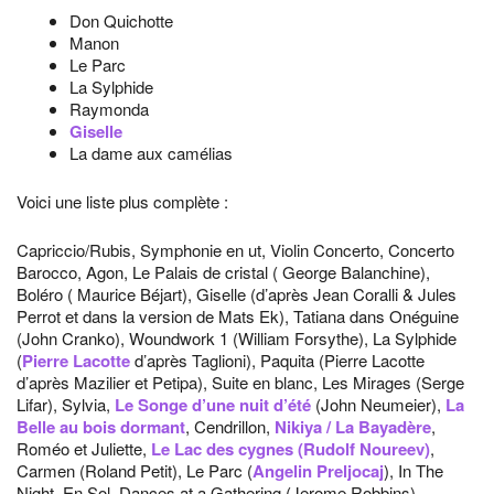
Don Quichotte
Manon
Le Parc
La Sylphide
Raymonda
Giselle
La dame aux camélias
Voici une liste plus complète :
Capriccio/Rubis, Symphonie en ut, Violin Concerto, Concerto
Barocco, Agon, Le Palais de cristal ( George Balanchine),
Boléro ( Maurice Béjart), Giselle (d’après Jean Coralli & Jules
Perrot et dans la version de Mats Ek), Tatiana dans Onéguine
(John Cranko), Woundwork 1 (William Forsythe), La Sylphide
(
Pierre Lacotte
d’après Taglioni), Paquita (Pierre Lacotte
d’après Mazilier et Petipa), Suite en blanc, Les Mirages (Serge
Lifar), Sylvia,
Le Songe d’une nuit d’été
(John Neumeier),
La
Belle au bois dormant
, Cendrillon,
Nikiya / La Bayadère
,
Roméo et Juliette,
Le Lac des cygnes (Rudolf Noureev)
,
Carmen (Roland Petit), Le Parc (
Angelin Preljocaj
), In The
Night, En Sol, Dances at a Gathering (Jerome Robbins)…