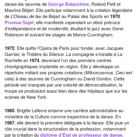
danse les œuvres de
George Balanchine
, Roland Petit et
Maurice Béjart. Elle participe notamment à la création légendaire
de
L’Oiseau de feu
de Béjart au Palais des Sports en
1970
.
Promue Sujet
, elle manifeste cependant un désir précoce
d’indépendance et de modernité, étudiant le jazz avec Gene
Robinson et suivant les stages de Merce Cunningham.
1972
. Elle quitte l’Opéra de Paris pour fonder, avec Jacques
Garnier, le Théâtre du Silence. La compagnie s’installe à La
Rochelle en
1974
, devenant l’un des premiers centres
chorégraphiques implantés en région. Elle y développe un
répertoire mêlant ses propres créations (
Mikrocosmos
,
Ceci est
cela
) à des œuvres de Cunningham ou David Gordon. Cette
période est marquée par une volonté de démocratisation, la
troupe se produisant aussi bien dans des hôpitaux que sur les
scènes de New York.
1985
. Brigitte Lefèvre entame une carrière administrative au
ministère de la Culture comme inspectrice de la danse. En
1987
, elle devient la première déléguée à la danse. Elle joue un
rôle crucial dans la structuration de la profession, notamment
par la création du
diplôme d’État de professeur de danse
.