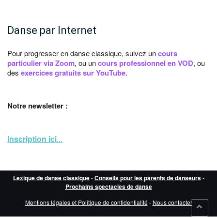
Danse par Internet
Pour progresser en danse classique, suivez un
cours
particulier via Zoom
, ou un
cours professionnel en VOD
, ou
des
exercices gratuits sur YouTube
.
Notre newsletter :
Inscription ici
...
Lexique de danse classique
-
Conseils pour les parents de danseurs
-
Prochains spectacles de danse
Mentions légales et Politique de confidentialité
-
Nous contacter