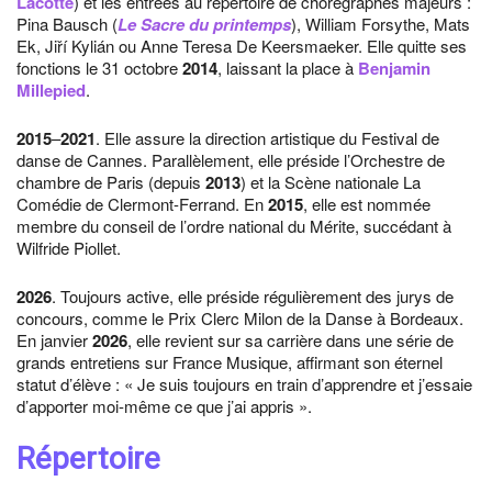
Lacotte
) et les entrées au répertoire de chorégraphes majeurs :
Pina Bausch (
Le Sacre du printemps
), William Forsythe, Mats
Ek, Jiří Kylián ou Anne Teresa De Keersmaeker. Elle quitte ses
fonctions le 31 octobre
2014
, laissant la place à
Benjamin
Millepied
.
2015
–
2021
. Elle assure la direction artistique du Festival de
danse de Cannes. Parallèlement, elle préside l’Orchestre de
chambre de Paris (depuis
2013
) et la Scène nationale La
Comédie de Clermont-Ferrand. En
2015
, elle est nommée
membre du conseil de l’ordre national du Mérite, succédant à
Wilfride Piollet.
2026
. Toujours active, elle préside régulièrement des jurys de
concours, comme le Prix Clerc Milon de la Danse à Bordeaux.
En janvier
2026
, elle revient sur sa carrière dans une série de
grands entretiens sur France Musique, affirmant son éternel
statut d’élève : « Je suis toujours en train d’apprendre et j’essaie
d’apporter moi-même ce que j’ai appris ».
Répertoire