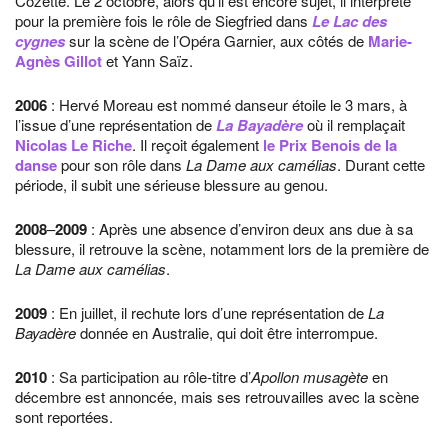
Cozette. Le 2 octobre, alors qu’il est encore sujet, il interprète
pour la première fois le rôle de Siegfried dans
Le Lac des
cygnes
sur la scène de l’Opéra Garnier, aux côtés de
Marie-
Agnès Gillot
et Yann Saïz.
2006
: Hervé Moreau est nommé danseur étoile le 3 mars, à
l’issue d’une représentation de
La Bayadère
où il remplaçait
Nicolas Le Riche
. Il reçoit également
le Prix Benois de la
danse
pour son rôle dans
La Dame aux camélias
. Durant cette
période, il subit une sérieuse blessure au genou.
2008
–
2009
: Après une absence d’environ deux ans due à sa
blessure, il retrouve la scène, notamment lors de la première de
La Dame aux camélias
.
2009
: En juillet, il rechute lors d’une représentation de
La
Bayadère
donnée en Australie, qui doit être interrompue.
2010
: Sa participation au rôle-titre d’
Apollon musagète
en
décembre est annoncée, mais ses retrouvailles avec la scène
sont reportées.