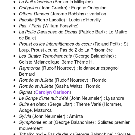
La Nuit s’achève
(Benjamin Millepied)
Onéguine
(John Cranko) : Eugène Onéguine
Others Dances
(Jerome Robbins) : variation
Paquita
(Pierre Lacotte) : Lucien d’Hervilly
Pas. / Parts
(William Forsythe)
La Petite Danseuse de Degas
(Patrice Bart) : Le Maître
de Ballet
Proust ou les Intermittences du cœur
(Roland Petit) : St
Loup, Proust Jeune, Pas de 2 de La Prisonnière
Les Quatre Tempéraments
(George Balanchine) :
Soliste Mélancolique, 3ème Thème H.
Raymonda
(Rudolf Noureev) : le danseur espagnol,
Bernard
Roméo et Juliette
(Rudolf Noureev) : Roméo
Roméo et Juliette
(Sasha Waltz) : Roméo
Signes
(
Carolyn Carlson
)
Le Songe d’une nuit d’été
(John Neumeier) : Lysandre
Suite en blanc
(Serge Lifar) : Thème Varié (Homme),
Adage, Mazurka
Sylvia
(John Neumeier) : Aminta
Symphonie en ut
(George Balanchine) : Solistes premier
mouvement
Tchaikovski – Pas de deux
(George Balanchine) : Soliste