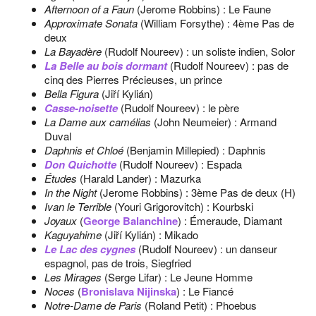
Afternoon of a Faun
(Jerome Robbins) : Le Faune
Approximate Sonata
(William Forsythe) : 4ème Pas de
deux
La Bayadère
(Rudolf Noureev) : un soliste indien, Solor
La Belle au bois dormant
(Rudolf Noureev) : pas de
cinq des Pierres Précieuses, un prince
Bella Figura
(Jiří Kylián)
Casse-noisette
(Rudolf Noureev) : le père
La Dame aux camélias
(John Neumeier) : Armand
Duval
Daphnis et Chloé
(Benjamin Millepied) : Daphnis
Don Quichotte
(Rudolf Noureev) : Espada
Études
(Harald Lander) : Mazurka
In the Night
(Jerome Robbins) : 3ème Pas de deux (H)
Ivan le Terrible
(Youri Grigorovitch) : Kourbski
Joyaux
(
George Balanchine
) : Émeraude, Diamant
Kaguyahime
(Jiří Kylián) : Mikado
Le Lac des cygnes
(Rudolf Noureev) : un danseur
espagnol, pas de trois, Siegfried
Les Mirages
(Serge Lifar) : Le Jeune Homme
Noces
(
Bronislava Nijinska
) : Le Fiancé
Notre-Dame de Paris
(Roland Petit) : Phoebus