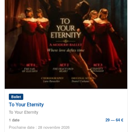
Ballet
To Your Eternity
To Your Eternity
1 date
29 — 64 €
Prochaine date : 28 novembre 2026