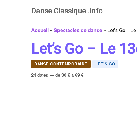
Danse Classique .info
Accueil
»
Spectacles de danse
»
Let’s Go – Le 
Let’s Go – Le 13
DANSE CONTEMPORAINE
LET'S GO
24
dates — de
30 €
à
69 €