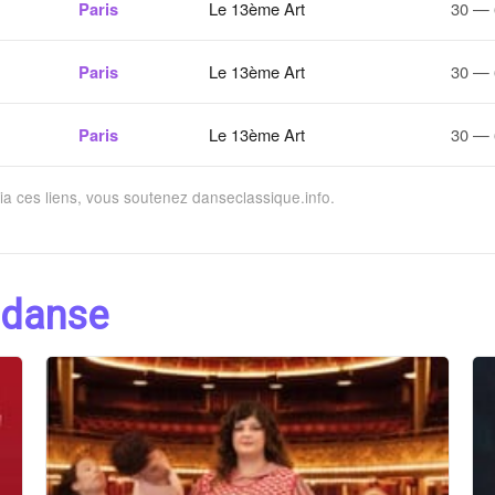
Paris
Le 13ème Art
30 — 
Paris
Le 13ème Art
30 — 
Paris
Le 13ème Art
30 — 
via ces liens, vous soutenez danseclassique.info.
 danse