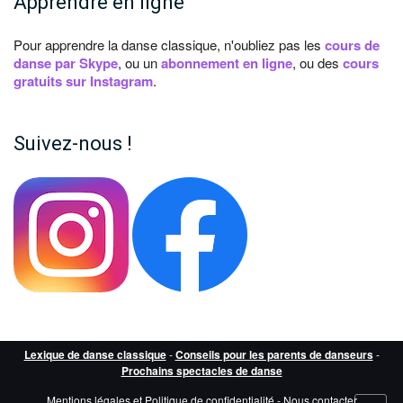
Apprendre en ligne
Pour apprendre la danse classique, n'oubliez pas les
cours de
danse par Skype
, ou un
abonnement en ligne
, ou des
cours
gratuits sur Instagram
.
Suivez-nous !
Lexique de danse classique
-
Conseils pour les parents de danseurs
-
Prochains spectacles de danse
Mentions légales et Politique de confidentialité
-
Nous contacter