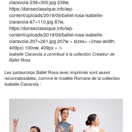
ciaravola-238×300.jpg 238w,
https://danseclassique.info/wp-
content/uploads/2019/09/ballet-rosa-isabelle-
ciaravola-87×110.jpg 87w,
https://danseclassique.info/wp-
content/uploads/2019/09/ballet-rosa-isabelle-
ciaravola-207×261.jpg 207w » sizes= »(max-width:
409px) 100vw, 409px » />
Isabelle Ciaravola a contribué à la collection Créateur de
Ballet Rosa
Les justaucorps Ballet Rosa avec imprimés sont assez
reconnaissables, comme le modèle Romane de la collection
Isabelle Ciaravola :