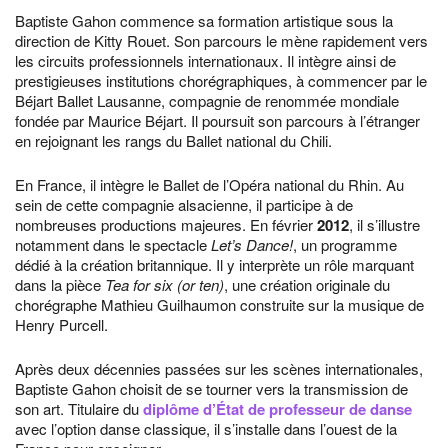
Baptiste Gahon commence sa formation artistique sous la
direction de Kitty Rouet. Son parcours le mène rapidement vers
les circuits professionnels internationaux. Il intègre ainsi de
prestigieuses institutions chorégraphiques, à commencer par le
Béjart Ballet Lausanne, compagnie de renommée mondiale
fondée par Maurice Béjart. Il poursuit son parcours à l’étranger
en rejoignant les rangs du Ballet national du Chili.
En France, il intègre le Ballet de l’Opéra national du Rhin. Au
sein de cette compagnie alsacienne, il participe à de
nombreuses productions majeures. En février
2012
, il s’illustre
notamment dans le spectacle
Let’s Dance!
, un programme
dédié à la création britannique. Il y interprète un rôle marquant
dans la pièce
Tea for six (or ten)
, une création originale du
chorégraphe Mathieu Guilhaumon construite sur la musique de
Henry Purcell.
Après deux décennies passées sur les scènes internationales,
Baptiste Gahon choisit de se tourner vers la transmission de
son art. Titulaire du
diplôme d’État de professeur de danse
avec l’option danse classique, il s’installe dans l’ouest de la