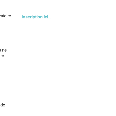
atoire
Inscription ici
...
s ne
ire
 de