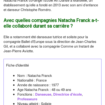
Natacha Franck co-dirige l’École Art Danse à Marseille, un
établissement qu’elle a fondé en 2013 avec son ami d’enfance
et danseur Christophe Roméro.
Avec quelles compagnies Natacha Franck a-t-
elle collaboré durant sa carrière ?
Elle a notamment été danseuse tutrice et soliste pour la
compagnie Ballet d’Europe sous la direction de Jean-Charles
Gil, et a collaboré avec la compagnie Comme un Instant de
Jean-Pierre Aviotte.
Fiche d'identité
Nom :
Natacha Franck
Nationalité :
France
Année de naissance :
1977
Age Natacha Franck :
48 ou 49 ans
Fonctions :
Danseuse
,
Directrice d'école
,
Professeure
Niveau atteint : Soliste