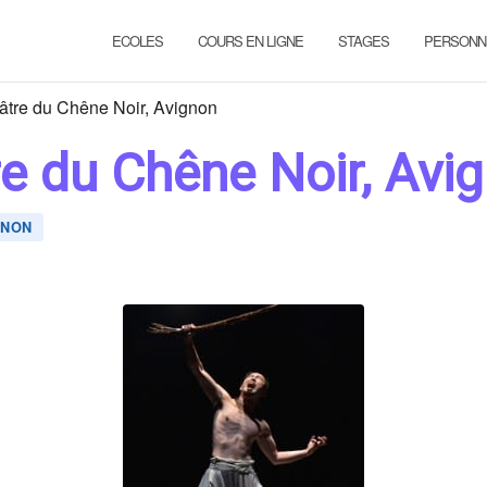
ECOLES
COURS EN LIGNE
STAGES
PERSONN
âtre du Chêne Noir, Avignon
re du Chêne Noir, Avi
GNON