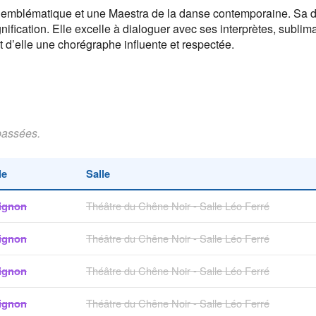
emblématique et une Maestra de la danse contemporaine. Sa dé
fication. Elle excelle à dialoguer avec ses interprètes, sublima
t d’elle une chorégraphe influente et respectée.
passées.
le
Salle
ignon
Théâtre du Chêne Noir - Salle Léo Ferré
ignon
Théâtre du Chêne Noir - Salle Léo Ferré
ignon
Théâtre du Chêne Noir - Salle Léo Ferré
ignon
Théâtre du Chêne Noir - Salle Léo Ferré