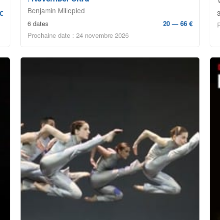
Benjamin Millepied
€
6 dates
20 — 66 €
Prochaine date : 24 novembre 2026