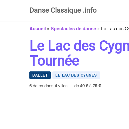
Danse Classique .info
Accueil
»
Spectacles de danse
»
Le Lac des Cy
Le Lac des Cygne
Tournée
BALLET
LE LAC DES CYGNES
6
dates dans
4
villes — de
40 €
à
79 €