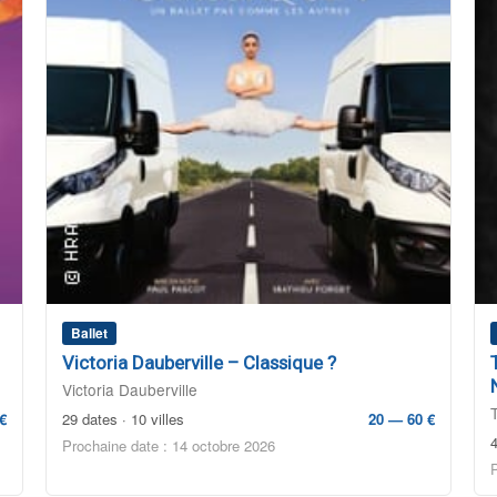
Ballet
Victoria Dauberville – Classique ?
Victoria Dauberville
€
29 dates · 10 villes
20 — 60 €
4
Prochaine date : 14 octobre 2026