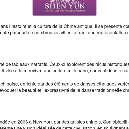
s l’histoire et la culture de la Chine antique. Il se présente
onale parcourt de nombreuses villes, offrant une représentation 
de tableaux narratifs. Ceux-ci explorent des récits historiques
. Il vise à faire revivre une culture millénaire, souvent décrite c
 chinoise, enrichie par des éléments de danses ethniques vari
voquer la beauté et l’expressivité de la danse traditionnelle ch
e en 2006 à New York par des artistes chinois. Son objectif est 
sente une vision idéalisée de cette civilisation, en soulignant se