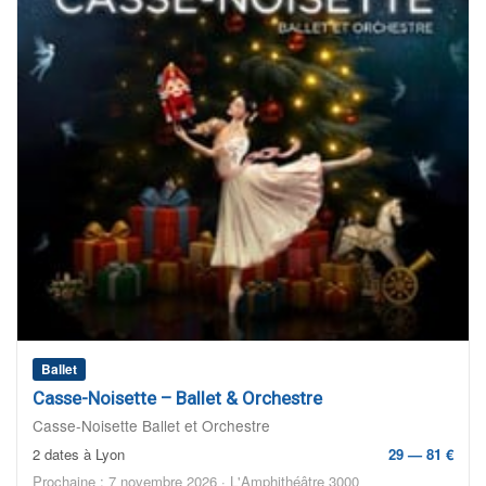
Ballet
Casse-Noisette – Ballet & Orchestre
Casse-Noisette Ballet et Orchestre
2 dates à Lyon
29 — 81 €
Prochaine : 7 novembre 2026 · L'Amphithéâtre 3000