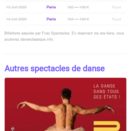
13 Juil 2026
Paris
162 — 189 €
Passé
14 Juil 2026
Paris
162 — 189 €
Passé
Billetterie assurée par Fnac Spectacles. En réservant via ces liens, vous
soutenez danseclassique.info.
Autres spectacles de danse