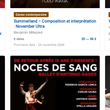
Danse contemporaine
Summerland – Composition et interprétation
: November Ultra
Benjamin Millepied
€
6 dates
20 — 66 €
Prochaine date : 24 novembre 2026