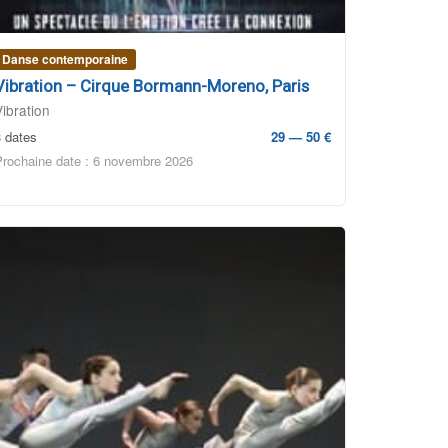
Danse contemporaine
Vibration – Cirque Bormann-Moreno, Paris
Vibration
3 dates
29 — 50 €
Prochaine date : 6 novembre 2026