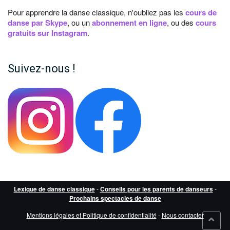
Pour apprendre la danse classique, n'oubliez pas les
cours de
danse par Skype
, ou un
abonnement en ligne
, ou des
cours
gratuits sur Instagram
.
Suivez-nous !
Lexique de danse classique
-
Conseils pour les parents de danseurs
-
Prochains spectacles de danse
Mentions légales et Politique de confidentialité
-
Nous contacter