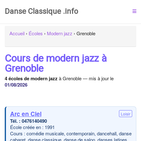
Danse Classique .info
Accueil
›
Écoles
›
Modern jazz
›
Grenoble
Cours de modern jazz à
Grenoble
4 écoles de modern jazz
à Grenoble — mis à jour le
01/08/2026
Arc en Ciel
Loisir
0476140490
École créée en : 1991
Cours : comédie musicale, contemporain, dancehall, danse
cabaret, danse classique, danse de salon, danses latines,