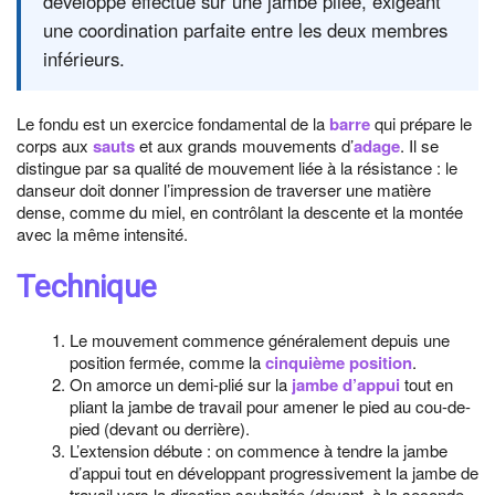
développé effectué sur une jambe pliée, exigeant
une coordination parfaite entre les deux membres
inférieurs.
Le fondu est un exercice fondamental de la
barre
qui prépare le
corps aux
sauts
et aux grands mouvements d’
adage
. Il se
distingue par sa qualité de mouvement liée à la résistance : le
danseur doit donner l’impression de traverser une matière
dense, comme du miel, en contrôlant la descente et la montée
avec la même intensité.
Technique
Le mouvement commence généralement depuis une
position fermée, comme la
cinquième position
.
On amorce un demi-plié sur la
jambe d’appui
tout en
pliant la jambe de travail pour amener le pied au cou-de-
pied (devant ou derrière).
L’extension débute : on commence à tendre la jambe
d’appui tout en développant progressivement la jambe de
travail vers la direction souhaitée (devant, à la seconde