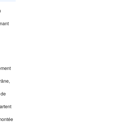
u
enant
tement
râne,
t de
artent
emontée