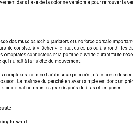
ivement dans l’axe de la colonne vertébrale pour retrouver la ver
e des muscles ischio-jambiers et une force dorsale important
urante consiste à « lâcher » le haut du corps ou à arrondir les 
es omoplates connectées et la poitrine ouverte durant toute l’exé
 qui nuirait à la fluidité du mouvement.
lus complexes, comme l’arabesque penchée, où le buste descen
position. La maîtrise du penché en avant simple est donc un pré
t la coordination dans les grands ports de bras et les poses
buste
ning forward