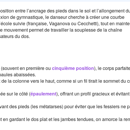
sition entre l’ancrage des pieds dans le sol et l’allongement d
exion de gymnastique, le danseur cherche à créer une courbe
’école suivie (française, Vaganova ou Cecchetti), tout en maint
Ce mouvement permet de travailler la souplesse de la chaîne
sateurs du dos.
 (souvent en première ou
cinquième position
), le corps parfai
épaules abaissées.
 la colonne vers le haut, comme si un fil tirait le sommet du c
ée sur le côté (
épaulement
), offrant un profil gracieux et évitan
vant des pieds (les métatarses) pour éviter que les fessiers ne p
ut en gardant le dos plat et les jambes tendues, on amorce la r