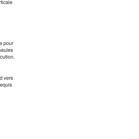
ticale
e pour
épaules
cution.
d vers
requis